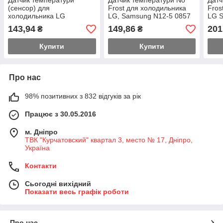
Датчик температури
Датчик температури No
Датч
(сенсор) для
Frost для холодильника
Fros
холодильника LG
LG, Samsung N12-5 0857
LG S
6615JB2005A,
(з термозапобіжником)
терм
143,94
149,86
201
₴
₴
4781JR2004A (з
термозапобіжником)
Купити
Купити
Про нас
98% позитивних з 832 відгуків за рік
Працює з 30.05.2016
м. Дніпро
ТВК "Курчатовский" квартал 3, место № 17, Дніпро,
Україна
Контакти
Сьогодні вихідний
Показати весь графік роботи
Про нас