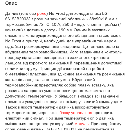
Опис
Датчик (теплове
реле
) No Frost для холодильника LG
6615JB2003J • розміри захисної оболонки - 38х90х18 мм •
термозапобіжник 72 °С, 10 А, 250 В • підключення - роз'єм (4
контакти) • довжина дроту - 190 мм Одним із важливих
елементів конструкції холодильного обладнання із системою
No Frost є пристрій, необхідний для управління таймером
відтайки і розморожуванням випарника. Це теплове реле із
вбудованим термозапобіжником. Його завданням є контроль
процесу відтавання випарника та захист електричного
ланцюга від короткого замикання й перевищення допустимої
величини струму. Принцип дії заснований на роботі
біметалічної пластини, яка здійснює замикання та розмикання
контактів ланцюга за певних умов. Вбудований
термозапобіжник представляє собою плавку вставку, яка
розриває ланцюг за умови перевищення максимально
допустимої температури. У більшості випадків всі зазначені
елементи укладені в корпус із полімеру, залитий компаундом.
Також в якості температури датчика використовуються
терморезистори, через які з
блоку управління
проходить
електричний сигнал. При зміні температури опір датчика
змінюється, на що реагує керуючий
модуль
. При аварійному
спрацюванні датчик LG 6615JB2003J не ремонтується та