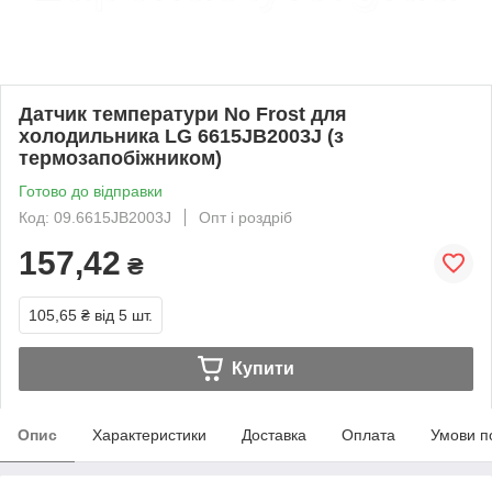
Датчик температури No Frost для
холодильника LG 6615JB2003J (з
термозапобіжником)
Готово до відправки
Код: 09.6615JB2003J
Опт і роздріб
157,42
₴
105,65 ₴
від 5 шт.
Купити
Опис
Характеристики
Доставка
Оплата
Умови п