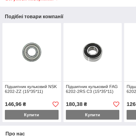
Подібні товари компанії
Підшипник кульковий NSK
Підшипник кульковий FAG
Підш
6202-ZZ (15*35*11)
6202-2RS C3 (15*35*11)
6202
146,96
180,38
126
₴
₴
Купити
Купити
Про нас