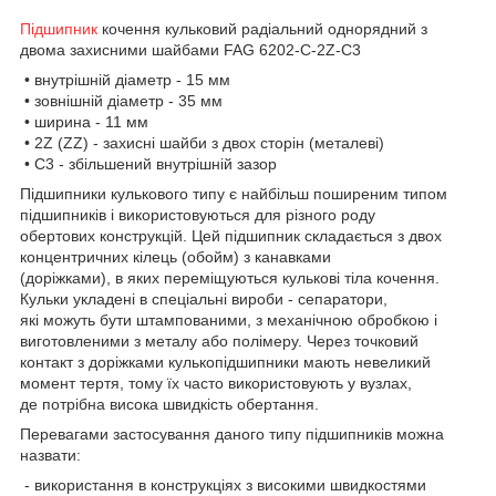
Підшипник
кочення кульковий радіальний однорядний з
двома захисними шайбами FAG 6202-C-2Z-C3
• внутрішній діаметр - 15 мм
• зовнішній діаметр - 35 мм
• ширина - 11 мм
• 2Z (ZZ) - захисні шайби з двох сторін (металеві)
• C3 - збільшений внутрішній зазор
Підшипники кулькового типу є найбільш поширеним типом
підшипників і використовуються для різного роду
обертових конструкцій. Цей підшипник складається з двох
концентричних кілець (обойм) з канавками
(доріжками), в яких переміщуються кулькові тіла кочення.
Кульки укладені в спеціальні вироби - сепаратори,
які можуть бути штампованими, з механічною обробкою і
виготовленими з металу або полімеру. Через точковий
контакт з доріжками кулькопідшипники мають невеликий
момент тертя, тому їх часто використовують у вузлах,
де потрібна висока швидкість обертання.
Перевагами застосування даного типу підшипників можна
назвати:
- використання в конструкціях з високими швидкостями