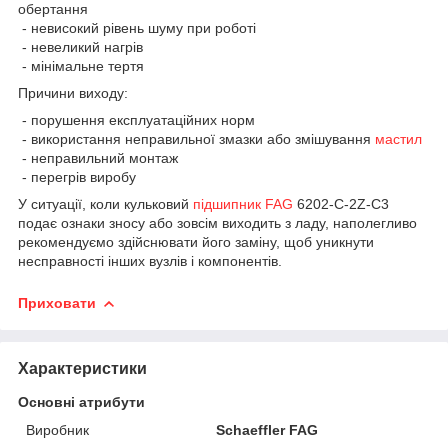
обертання
- невисокий рівень шуму при роботі
- невеликий нагрів
- мінімальне тертя
Причини виходу:
- порушення експлуатаційних норм
- використання неправильної змазки або змішування
мастил
- неправильний монтаж
- перегрів виробу
У ситуації, коли кульковий
підшипник FAG
6202-C-2Z-C3
подає ознаки зносу або зовсім виходить з ладу, наполегливо
рекомендуємо здійснювати його заміну, щоб уникнути
несправності інших вузлів і компонентів.
Приховати
Характеристики
Основні атрибути
Виробник
Schaeffler FAG