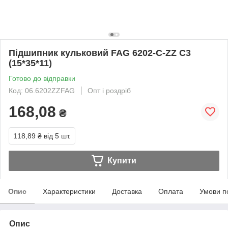
Підшипник кульковий FAG 6202-C-ZZ С3
(15*35*11)
Готово до відправки
Код: 06.6202ZZFAG
Опт і роздріб
168,08
₴
118,89 ₴
від 5 шт.
Купити
Опис
Характеристики
Доставка
Оплата
Умови п
Опис