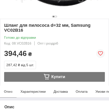
Шланг для пилососа d=32 мм, Samsung
VC02B16
Готово до відправки
Код: 08.VC02B16
Опт і роздріб
394,46
₴
287,42 ₴
від 5 шт.
Купити
Опис
Характеристики
Доставка
Оплата
Умови п
Опис