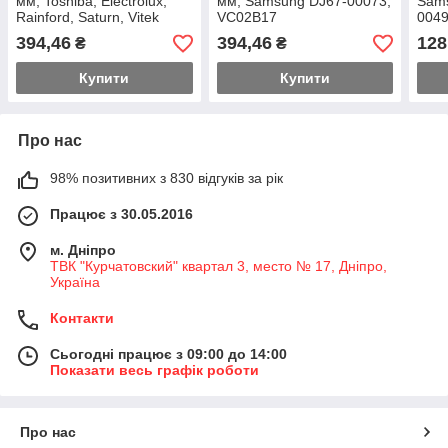
мм, Toshiba, Electrolux,
мм, Samsung DJ67-00073,
Sam
Rainford, Saturn, Vitek
VC02B17
0049
VC02B02
VC05
394,46
394,46
128
₴
₴
мм
Купити
Купити
Про нас
98% позитивних з 830 відгуків за рік
Працює з 30.05.2016
м. Дніпро
ТВК "Курчатовский" квартал 3, место № 17, Дніпро,
Україна
Контакти
Сьогодні працює з 09:00 до 14:00
Показати весь графік роботи
Про нас