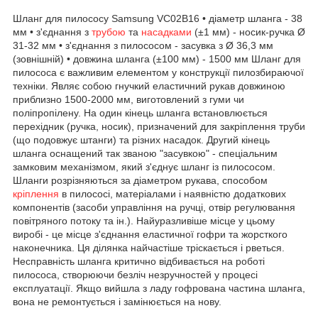
Шланг для пилососу Samsung VC02B16 • діаметр шланга - 38
мм • з'єднання з
трубою
та
насадками
(±1 мм) - носик-ручка Ø
31-32 мм • з'єднання з пилососом - засувка з Ø 36,3 мм
(зовнішній) • довжина шланга (±100 мм) - 1500 мм Шланг для
пилососа є важливим елементом у конструкції пилозбираючої
техніки. Являє собою гнучкий еластичний рукав довжиною
приблизно 1500-2000 мм, виготовлений з гуми чи
поліпропілену. На один кінець шланга встановлюється
перехідник (ручка, носик), призначений для закріплення труби
(що подовжує штанги) та різних насадок. Другий кінець
шланга оснащений так званою "засувкою" - спеціальним
замковим механізмом, який з'єднує шланг із пилососом.
Шланги розрізняються за діаметром рукава, способом
кріплення
в пилососі, матеріалами і наявністю додаткових
компонентів (засоби управління на ручці, отвір регулювання
повітряного потоку та ін.). Найуразливіше місце у цьому
виробі - це місце з'єднання еластичної гофри та жорсткого
наконечника. Ця ділянка найчастіше тріскається і рветься.
Несправність шланга критично відбивається на роботі
пилососа, створюючи безліч незручностей у процесі
експлуатації. Якщо вийшла з ладу гофрована частина шланга,
вона не ремонтується і замінюється на нову.