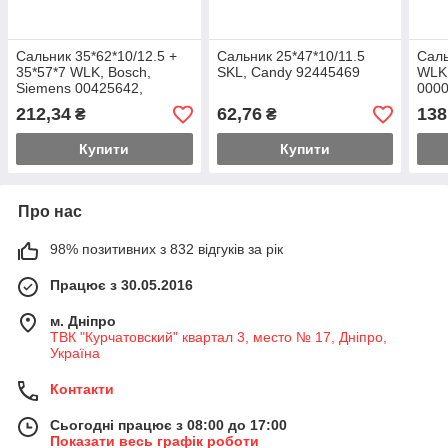
Сальник 35*62*10/12.5 +
Сальник 25*47*10/11.5
Саль
35*57*7 WLK, Bosch,
SKL, Candy 92445469
WLK
Siemens 00425642,
000
00587315
212,34
62,76
138
₴
₴
Купити
Купити
Про нас
98% позитивних з 832 відгуків за рік
Працює з 30.05.2016
м. Дніпро
ТВК "Курчатовский" квартал 3, место № 17, Дніпро,
Україна
Контакти
Сьогодні працює з 08:00 до 17:00
Показати весь графік роботи