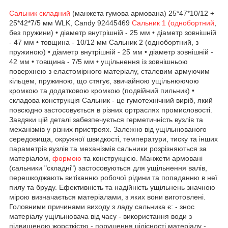
Сальник складний
(манжета гумова армована) 25*47*10/12 +
25*42*7/5 мм WLK, Candy 92445469
Сальник 1 (однобортний
,
без пружини) • діаметр внутрішній - 25 мм • діаметр зовнішній
- 47 мм • товщина - 10/12 мм Сальник 2 (однобортний, з
пружиною) • діаметр внутрішній - 25 мм • діаметр зовнішній -
42 мм • товщина - 7/5 мм • ущільнення із зовнішньою
поверхнею з еластомірного матеріалу, сталевим армуючим
кільцем, пружиною, що стягує, звичайною ущільнюючою
кромкою та додатковою кромкою (подвійний пильник) •
складова конструкція Сальник - це гумотехнічний виріб, який
повсюдно застосовується в різних ортраслях промисловості.
Завдяки цій деталі забезпечується герметичність вузлів та
механізмів у різних пристроях. Залежно від ущільнюваного
середовища, окружної швидкості, температури, тиску та інших
параметрів вузлів та механізмів сальники розрізняються за
матеріалом,
формою
та конструкцією. Манжети армовані
(сальники "складні") застосовуються для ущільнення валів,
перешкоджають витіканню робочої рідини та попаданню в неї
пилу та бруду. Ефективність та надійність ущільнень значною
мірою визначається матеріалами, з яких вони виготовлені.
Головними причинами виходу з ладу сальника є: - знос
матеріалу ущільнювача від часу - використання води з
підвищеною жорсткістю - порушення цілісності матеріалу -