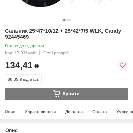
Сальник 25*47*10/12 + 25*42*7/5 WLK, Candy
92445469
Готово до відправки
Код: 17.0384wlk
Опт і роздріб
134,41
₴
88,39 ₴
від 5 шт.
Купити
Опис
Характеристики
Доставка
Оплата
Умови п
Опис