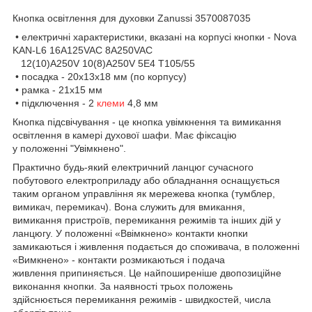
Кнопка освітлення для духовки Zanussi 3570087035
• електричні характеристики, вказані на корпусі кнопки - Nova
KAN-L6 16A125VAC 8A250VAC
12(10)A250V 10(8)A250V 5E4 T105/55
• посадка - 20х13х18 мм (по корпусу)
• рамка - 21х15 мм
• підключення - 2
клеми
4,8 мм
Кнопка підсвічування - це кнопка увімкнення та вимикання
освітлення в камері духової шафи. Має фіксацію
у положенні "Увімкнено".
Практично будь-який електричний ланцюг сучасного
побутового електроприладу або обладнання оснащується
таким органом управління як мережева кнопка (тумблер,
вимикач, перемикач). Вона служить для вмикання,
вимикання пристроїв, перемикання режимів та інших дій у
ланцюгу. У положенні «Ввімкнено» контакти кнопки
замикаються і живлення подається до споживача, в положенні
«Вимкнено» - контакти розмикаються і подача
живлення припиняється. Це найпоширеніше двопозиційне
виконання кнопки. За наявності трьох положень
здійснюється перемикання режимів - швидкостей, числа