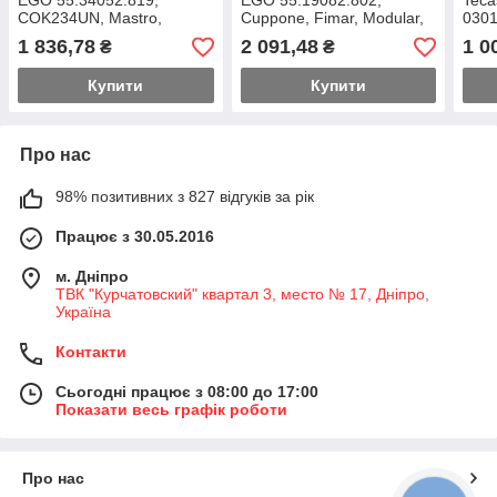
EGO 55.34052.819,
EGO 55.19082.802,
Teca
COK234UN, Mastro,
Cuppone, Fimar, Modular,
0301
Mareno C9FE6GS, 16А
Zanussi, COK241UN, 16А
(62-
1 836,78
2 091,48
1 0
₴
₴
(50-309°C)
(75-508°C)
Купити
Купити
Про нас
98% позитивних з 827 відгуків за рік
Працює з 30.05.2016
м. Дніпро
ТВК "Курчатовский" квартал 3, место № 17, Дніпро,
Україна
Контакти
Сьогодні працює з 08:00 до 17:00
Показати весь графік роботи
Про нас