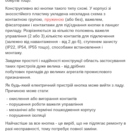
обертів тощо.
Конструктивно всі кнопки такого типу схожі. У корпусі зі
зносостійкого пластику укладена нескладна схема з
контактною групою,
пружиною
(або без), важелем,
фіксаторами і контактами для під'єднання кнопки в ланцюг
приладу. Розрізняються за кількістю положень важеля
управління (2 або 3),кількістю контактів для підключення
(залежно від навантаження - від 2 до 6), ступенем захисту
(IP22, IP54, IP55 тощо), способами встановлення і
монтажу.
Завдяки простоті і надійності конструкції область застосування
таких пристроїв дуже велика - від дрібних
побутових приладів до великих агрегатів промислового
призначення.
Як будь-який електричний пристрій кнопка може вийти з ладу.
Причиною може стати:
- окислення або вигорання контактів
- порушення роботи важеля управління
- механічні або термічні пошкодження корпусу
- порушення ізоляції
Найчастіше за все кнопка - це виріб, що не підлягає ремонту в
разі несправності, тому потребує повної заміни.