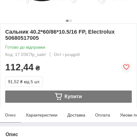
Сальник 40.2*60/86*10.5/16 FP, Electrolux
50680517005
Готово до відправки
Код: 17.0367fp_sale!
Опт і роздріб
112,44
₴
91,52 ₴
від 5 шт.
Купити
Опис
Характеристики
Доставка
Оплата
Умови п
Опис