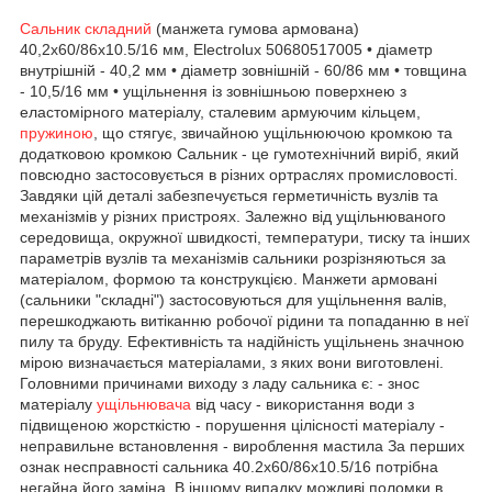
Сальник складний
(манжета гумова армована)
40,2x60/86x10.5/16 мм, Electrolux 50680517005 • діаметр
внутрішній - 40,2 мм • діаметр зовнішній - 60/86 мм • товщина
- 10,5/16 мм • ущільнення із зовнішньою поверхнею з
еластомірного матеріалу, сталевим армуючим кільцем,
пружиною
, що стягує, звичайною ущільнюючою кромкою та
додатковою кромкою Сальник - це гумотехнічний виріб, який
повсюдно застосовується в різних ортраслях промисловості.
Завдяки цій деталі забезпечується герметичність вузлів та
механізмів у різних пристроях. Залежно від ущільнюваного
середовища, окружної швидкості, температури, тиску та інших
параметрів вузлів та механізмів сальники розрізняються за
матеріалом, формою та конструкцією. Манжети армовані
(сальники "складні") застосовуються для ущільнення валів,
перешкоджають витіканню робочої рідини та попаданню в неї
пилу та бруду. Ефективність та надійність ущільнень значною
мірою визначається матеріалами, з яких вони виготовлені.
Головними причинами виходу з ладу сальника є: - знос
матеріалу
ущільнювача
від часу - використання води з
підвищеною жорсткістю - порушення цілісності матеріалу -
неправильне встановлення - вироблення мастила За перших
ознак несправності сальника 40.2х60/86х10.5/16 потрібна
негайна його заміна. В іншому випадку можливі поломки в