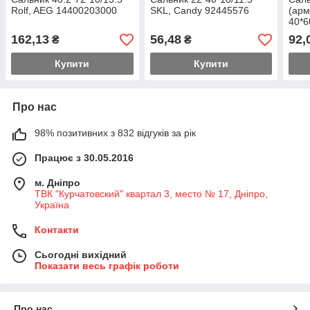
Rolf, AEG 14400203000
SKL, Candy 92445576
(арм
40*6
124
162,13
56,48
92,
₴
₴
Купити
Купити
Про нас
98% позитивних з 832 відгуків за рік
Працює з 30.05.2016
м. Дніпро
ТВК "Курчатовский" квартал 3, место № 17, Дніпро,
Україна
Контакти
Сьогодні вихідний
Показати весь графік роботи
Про нас