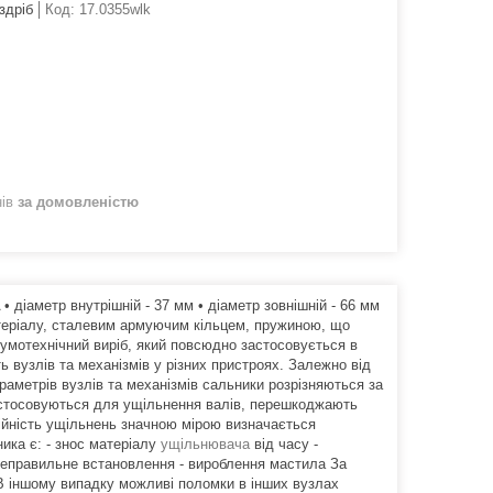
здріб
Код:
17.0355wlk
нів
за домовленістю
діаметр внутрішній - 37 мм • діаметр зовнішній - 66 мм
атеріалу, сталевим армуючим кільцем, пружиною, що
гумотехнічний виріб, який повсюдно застосовується в
ь вузлів та механізмів у різних пристроях. Залежно від
аметрів вузлів та механізмів сальники розрізняються за
астосовуються для ущільнення валів, перешкоджають
дійність ущільнень значною мірою визначається
ика є: - знос матеріалу
ущільнювача
від часу -
 неправильне встановлення - вироблення мастила За
 В іншому випадку можливі поломки в інших вузлах