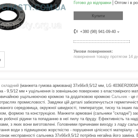
Готово до відправки
Оптом і в ро
Купити
+380 (98) 941-09-40
повернення товару протягом 14 д
 складний
(манжета гумова армована) 37x66x9,5/12 мм, LG 4036ER2003A • 
на - 9,5/12 мм • ущільнення із зовнішньою поверхнею з еластомірного м
 звичайною ущільнюючою кромкою та додатковою кромкою
Сальник
- це 
ртраслях промисловості. Завдяки цій деталі забезпечується герметичніст
ваного середовища, окружної швидкості, температури, тиску та інших пар
лом, формою та конструкцією. Манжети армовані (сальники "складні") з
ню робочої рідини та попаданню в неї пилу та бруду. Ефективність та на
лами, з яких вони виготовлені. Головними причинами виходу з ладу сальн
тання води з підвищеною жорсткістю - порушення цілісності матеріалу -
ознак несправності сальника 37х66х9,5/12 потрібна негайна його заміна.