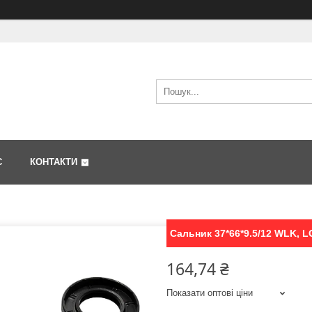
С
КОНТАКТИ
Сальник 37*66*9.5/12 WLK, 
164,74 ₴
Показати оптові ціни