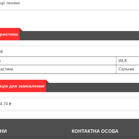
ції техніки.
еристики
ні
к
WLK
частини
Сальник
ція для замовлення
4,74 ₴