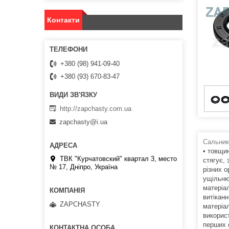
Контакти
+380 (98) 941-09-40
+380 (93) 670-83-47
http://zapchasty.com.ua
zapchasty@i.ua
Сальник
• товщи
ТВК "Курчатовский" квартал 3, место
стягує,
№ 17, Дніпро, Україна
різних о
ущільню
матеріа
витікан
ZAPCHASTY
матеріа
викорис
перших 