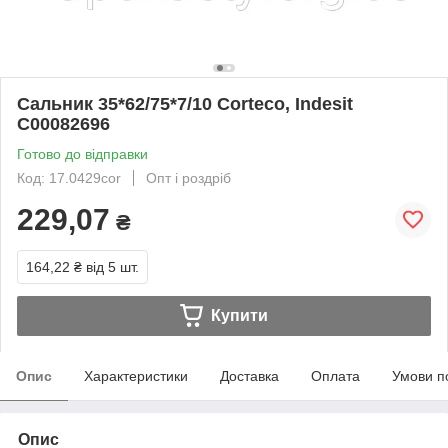
Сальник 35*62/75*7/10 Corteco, Indesit
C00082696
Готово до відправки
Код: 17.0429cor
Опт і роздріб
229,07
₴
164,22 ₴
від 5 шт.
Купити
Опис
Характеристики
Доставка
Оплата
Умови п
Опис