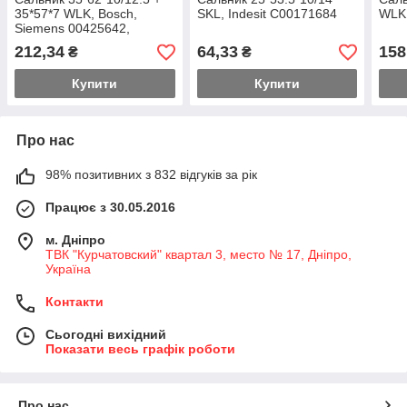
35*57*7 WLK, Bosch,
SKL, Indesit C00171684
WLK,
Siemens 00425642,
00587315
212,34
64,33
158
₴
₴
Купити
Купити
Про нас
98% позитивних з 832 відгуків за рік
Працює з 30.05.2016
м. Дніпро
ТВК "Курчатовский" квартал 3, место № 17, Дніпро,
Україна
Контакти
Сьогодні вихідний
Показати весь графік роботи
Про нас