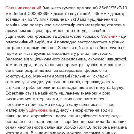
Сальник складний
(манжета гумова армована) 35x62/75x7/10
мм, Indesit C00082696 • діаметр внутрішній - 35 мм • діаметр
зовнішній - 62/75 мм • товщина - 7/10 мм • ущільнення із
зовнішньою поверхнею з еластомірного матеріалу, сталевим
армуючим кільцем, пружиною, що стягує, звичайною
ущільнюючою кромкою та додатковою кромкою
Сальник
- це
гумотехнічний виріб, який повсюдно застосовується в різних
ортраслях промисловості. Завдяки цій деталі забезпечується
герметичність вузлів та механізмів у різних пристроях.
Залежно від ущільнюваного середовища, окружної швидкості,
температури, тиску та інших параметрів вузлів та механізмів
сальники розрізняються за матеріалом, формою та
конструкцією. Манжети армовані (сальники "складні")
застосовуються для ущільнення валів, перешкоджають
витіканню робочої рідини та попаданню в неї пилу та бруду.
Ефективність та надійність ущільнень значною мірою
визначається матеріалами, з яких вони виготовлені.
Головними причинами виходу з ладу сальника є: - знос
матеріалу
ущільнювача
від часу - використання води з
підвищеною жорсткістю - порушення цілісності матеріалу -
неправильне встановлення - вироблення мастила За перших
ознак несправності сальника 35х62/75х7/10 потрібна негайна
його заміна. В іншому випадку можливі поломки в інших