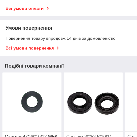
Всі умови оплати
Умови повернення
Повернення товару впродовж 14 днів за домовленістю
Всі умови повернення
Подібні товари компанії
Сальник 47*88*10/12 WFK,
Сальник 30*53.5*10/14
Саль