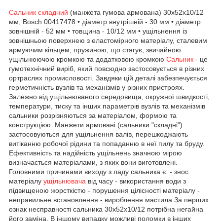
Сальник складний
(манжета гумова армована) 30x52x10/12
мм, Bosch 00417478 • діаметр внутрішній - 30 мм • діаметр
зовнішній - 52 мм • товщина - 10/12 мм • ущільнення із
зовнішньою поверхнею з еластомірного матеріалу, сталевим
армуючим кільцем, пружиною, що стягує, звичайною
ущільнюючою кромкою та додатковою кромкою
Сальник
- це
гумотехнічний виріб, який повсюдно застосовується в різних
ортраслях промисловості. Завдяки цій деталі забезпечується
герметичність вузлів та механізмів у різних пристроях.
Залежно від ущільнюваного середовища, окружної швидкості,
температури, тиску та інших параметрів вузлів та механізмів
сальники розрізняються за матеріалом, формою та
конструкцією. Манжети армовані (сальники "складні")
застосовуються для ущільнення валів, перешкоджають
витіканню робочої рідини та попаданню в неї пилу та бруду.
Ефективність та надійність ущільнень значною мірою
визначається матеріалами, з яких вони виготовлені.
Головними причинами виходу з ладу сальника є: - знос
матеріалу
ущільнювача
від часу - використання води з
підвищеною жорсткістю - порушення цілісності матеріалу -
неправильне встановлення - вироблення мастила За перших
ознак несправності сальника 30х52х10/12 потрібна негайна
його заміна. В іншому випадку можливі поломки в інших