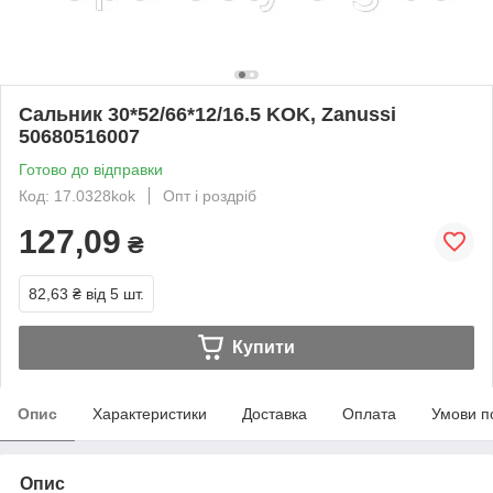
Сальник 30*52/66*12/16.5 KOK, Zanussi
50680516007
Готово до відправки
Код: 17.0328kok
Опт і роздріб
127,09
₴
82,63 ₴
від 5 шт.
Купити
Опис
Характеристики
Доставка
Оплата
Умови п
Опис