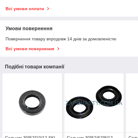
Всі умови оплати
Умови повернення
Повернення товару впродовж 14 днів за домовленістю
Всі умови повернення
Подібні товари компанії
Сальник 30*52*10/12 SKL,
Сальник 30*52/62*8/12
Саль