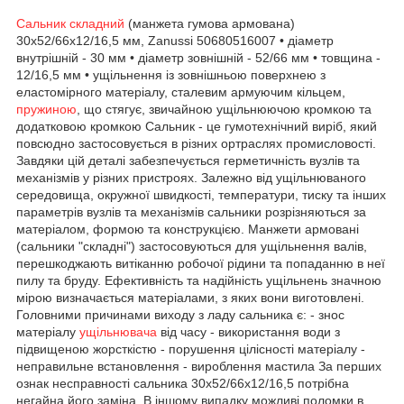
Сальник складний
(манжета гумова армована)
30x52/66x12/16,5 мм, Zanussi 50680516007 • діаметр
внутрішній - 30 мм • діаметр зовнішній - 52/66 мм • товщина -
12/16,5 мм • ущільнення із зовнішньою поверхнею з
еластомірного матеріалу, сталевим армуючим кільцем,
пружиною
, що стягує, звичайною ущільнюючою кромкою та
додатковою кромкою Сальник - це гумотехнічний виріб, який
повсюдно застосовується в різних ортраслях промисловості.
Завдяки цій деталі забезпечується герметичність вузлів та
механізмів у різних пристроях. Залежно від ущільнюваного
середовища, окружної швидкості, температури, тиску та інших
параметрів вузлів та механізмів сальники розрізняються за
матеріалом, формою та конструкцією. Манжети армовані
(сальники "складні") застосовуються для ущільнення валів,
перешкоджають витіканню робочої рідини та попаданню в неї
пилу та бруду. Ефективність та надійність ущільнень значною
мірою визначається матеріалами, з яких вони виготовлені.
Головними причинами виходу з ладу сальника є: - знос
матеріалу
ущільнювача
від часу - використання води з
підвищеною жорсткістю - порушення цілісності матеріалу -
неправильне встановлення - вироблення мастила За перших
ознак несправності сальника 30х52/66х12/16,5 потрібна
негайна його заміна. В іншому випадку можливі поломки в