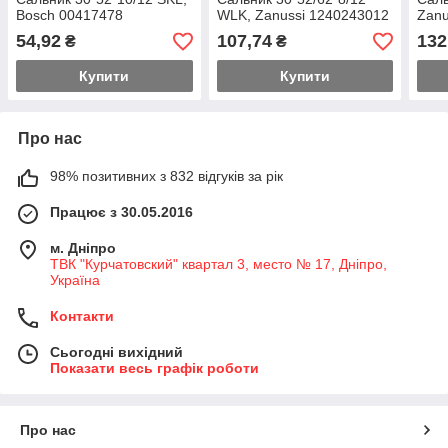
Bosch 00417478
WLK, Zanussi 1240243012
Zanu
54,92
107,74
132
₴
₴
Купити
Купити
Про нас
98% позитивних з 832 відгуків за рік
Працює з 30.05.2016
м. Дніпро
ТВК "Курчатовский" квартал 3, место № 17, Дніпро,
Україна
Контакти
Сьогодні вихідний
Показати весь графік роботи
Про нас