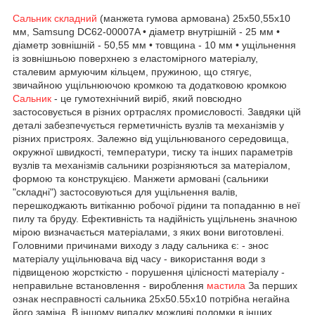
Сальник складний
(манжета гумова армована) 25x50,55x10
мм, Samsung DC62-00007A • діаметр внутрішній - 25 мм •
діаметр зовнішній - 50,55 мм • товщина - 10 мм • ущільнення
із зовнішньою поверхнею з еластомірного матеріалу,
сталевим армуючим кільцем, пружиною, що стягує,
звичайною ущільнюючою кромкою та додатковою кромкою
Сальник
- це гумотехнічний виріб, який повсюдно
застосовується в різних ортраслях промисловості. Завдяки цій
деталі забезпечується герметичність вузлів та механізмів у
різних пристроях. Залежно від ущільнюваного середовища,
окружної швидкості, температури, тиску та інших параметрів
вузлів та механізмів сальники розрізняються за матеріалом,
формою та конструкцією. Манжети армовані (сальники
"складні") застосовуються для ущільнення валів,
перешкоджають витіканню робочої рідини та попаданню в неї
пилу та бруду. Ефективність та надійність ущільнень значною
мірою визначається матеріалами, з яких вони виготовлені.
Головними причинами виходу з ладу сальника є: - знос
матеріалу ущільнювача від часу - використання води з
підвищеною жорсткістю - порушення цілісності матеріалу -
неправильне встановлення - вироблення
мастила
За перших
ознак несправності сальника 25х50.55х10 потрібна негайна
його заміна. В іншому випадку можливі поломки в інших