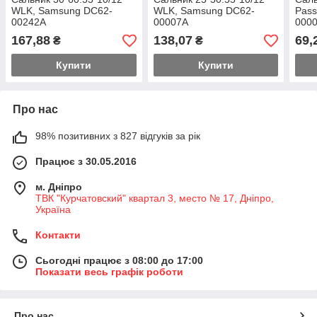
WLK, Samsung DC62-
WLK, Samsung DC62-
Pass
00242A
00007A
000
167,88
138,07
69,
₴
₴
Купити
Купити
Про нас
98% позитивних з 827 відгуків за рік
Працює з 30.05.2016
м. Дніпро
ТВК "Курчатовский" квартал 3, место № 17, Дніпро,
Україна
Контакти
Сьогодні працює з 08:00 до 17:00
Показати весь графік роботи
Про нас