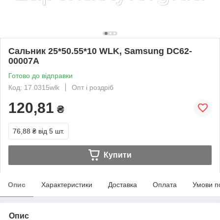
Сальник 25*50.55*10 WLK, Samsung DC62-
00007A
Готово до відправки
Код: 17.0315wlk
Опт і роздріб
120,81
₴
76,88 ₴
від 5 шт.
Купити
Опис
Характеристики
Доставка
Оплата
Умови п
Опис