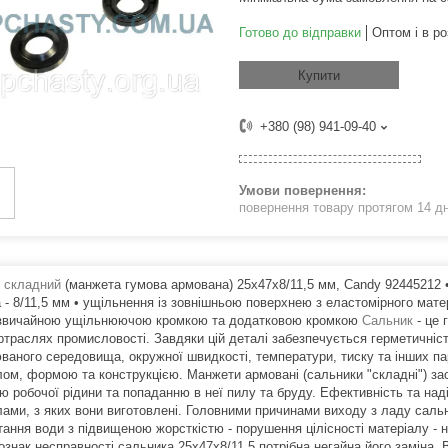
Готово до відправки
Оптом і в ро
Купити
+380 (98) 941-09-40
повернення товару протягом 14 д
 складний
(манжета гумова армована) 25x47x8/11,5 мм, Candy 92445212 • д
 - 8/11,5 мм • ущільнення із зовнішньою поверхнею з еластомірного мат
 звичайною ущільнюючою кромкою та додатковою кромкою
Сальник
- це 
ртраслях промисловості. Завдяки цій деталі забезпечується герметичніст
ваного середовища, окружної швидкості, температури, тиску та інших пар
лом, формою та конструкцією. Манжети армовані (сальники "складні") з
ню робочої рідини та попаданню в неї пилу та бруду. Ефективність та на
лами, з яких вони виготовлені. Головними причинами виходу з ладу сальн
тання води з підвищеною жорсткістю - порушення цілісності матеріалу -
ознак несправності сальника 25х47х8/11.5 потрібна негайна його заміна.