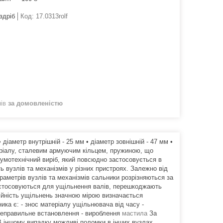
здріб
Код:
17.0313rolf
нів
за домовленістю
іаметр внутрішній - 25 мм • діаметр зовнішній - 47 мм •
еріалу, сталевим армуючим кільцем, пружиною, що
гумотехнічний виріб, який повсюдно застосовується в
ь вузлів та механізмів у різних пристроях. Залежно від
аметрів вузлів та механізмів сальники розрізняються за
астосовуються для ущільнення валів, перешкоджають
дійність ущільнень значною мірою визначається
ика є: - знос матеріалу ущільнювача від часу -
 неправильне встановлення - вироблення
мастила
За
 В іншому випадку можливі поломки в інших вузлах