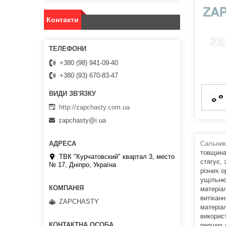
Контакти
+380 (98) 941-09-40
+380 (93) 670-83-47
http://zapchasty.com.ua
zapchasty@i.ua
Сальник
товщина
ТВК "Курчатовский" квартал 3, место
стягує,
№ 17, Дніпро, Україна
різних о
ущільню
матеріа
витікан
ZAPCHASTY
матеріа
викорис
перших 