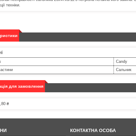
ції техніки.
еристики
ні
к
Candy
частини
Сальник
ція для замовлення
,80 ₴