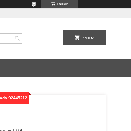
Кошик
Кошик
andy 92445212
айті — 100 ₴