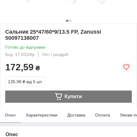
Сальник 25*47/60*9/13.5 FP, Zanussi
50097138007
Готово до відправки
Код: 17.0310fp
Опт і роздріб
172,59
₴
135,98 ₴
від 5 шт.
Купити
Опис
Характеристики
Доставка
Оплата
Умови п
Опис