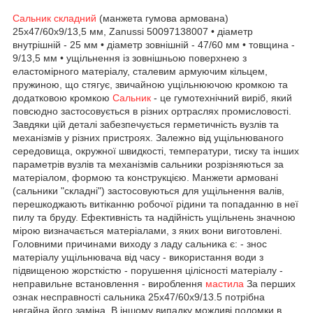
Сальник складний
(манжета гумова армована)
25x47/60x9/13,5 мм, Zanussi 50097138007 • діаметр
внутрішній - 25 мм • діаметр зовнішній - 47/60 мм • товщина -
9/13,5 мм • ущільнення із зовнішньою поверхнею з
еластомірного матеріалу, сталевим армуючим кільцем,
пружиною, що стягує, звичайною ущільнюючою кромкою та
додатковою кромкою
Сальник
- це гумотехнічний виріб, який
повсюдно застосовується в різних ортраслях промисловості.
Завдяки цій деталі забезпечується герметичність вузлів та
механізмів у різних пристроях. Залежно від ущільнюваного
середовища, окружної швидкості, температури, тиску та інших
параметрів вузлів та механізмів сальники розрізняються за
матеріалом, формою та конструкцією. Манжети армовані
(сальники "складні") застосовуються для ущільнення валів,
перешкоджають витіканню робочої рідини та попаданню в неї
пилу та бруду. Ефективність та надійність ущільнень значною
мірою визначається матеріалами, з яких вони виготовлені.
Головними причинами виходу з ладу сальника є: - знос
матеріалу ущільнювача від часу - використання води з
підвищеною жорсткістю - порушення цілісності матеріалу -
неправильне встановлення - вироблення
мастила
За перших
ознак несправності сальника 25х47/60х9/13.5 потрібна
негайна його заміна. В іншому випадку можливі поломки в