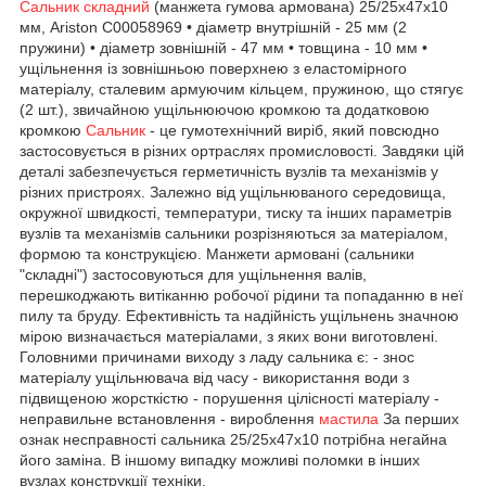
Сальник складний
(манжета гумова армована) 25/25x47x10
мм, Ariston C00058969 • діаметр внутрішній - 25 мм (2
пружини) • діаметр зовнішній - 47 мм • товщина - 10 мм •
ущільнення із зовнішньою поверхнею з еластомірного
матеріалу, сталевим армуючим кільцем, пружиною, що стягує
(2 шт.), звичайною ущільнюючою кромкою та додатковою
кромкою
Сальник
- це гумотехнічний виріб, який повсюдно
застосовується в різних ортраслях промисловості. Завдяки цій
деталі забезпечується герметичність вузлів та механізмів у
різних пристроях. Залежно від ущільнюваного середовища,
окружної швидкості, температури, тиску та інших параметрів
вузлів та механізмів сальники розрізняються за матеріалом,
формою та конструкцією. Манжети армовані (сальники
"складні") застосовуються для ущільнення валів,
перешкоджають витіканню робочої рідини та попаданню в неї
пилу та бруду. Ефективність та надійність ущільнень значною
мірою визначається матеріалами, з яких вони виготовлені.
Головними причинами виходу з ладу сальника є: - знос
матеріалу ущільнювача від часу - використання води з
підвищеною жорсткістю - порушення цілісності матеріалу -
неправильне встановлення - вироблення
мастила
За перших
ознак несправності сальника 25/25х47х10 потрібна негайна
його заміна. В іншому випадку можливі поломки в інших
вузлах конструкції техніки.