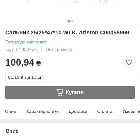
Сальник 25/25*47*10 WLK, Ariston C00058969
Готово до відправки
Код: 17.0307wlk
Опт і роздріб
100,94
₴
61,19 ₴
від 10 шт.
Купити
Опис
Характеристики
Доставка
Оплата
Умови п
Опис