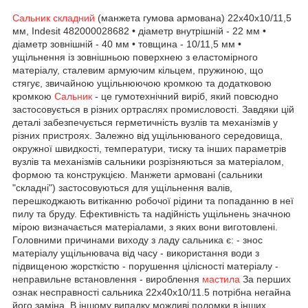
Сальник складний
(манжета гумова армована) 22x40x10/11,5
мм, Indesit 482000028682 • діаметр внутрішній - 22 мм •
діаметр зовнішній - 40 мм • товщина - 10/11,5 мм •
ущільнення із зовнішньою поверхнею з еластомірного
матеріалу, сталевим армуючим кільцем, пружиною, що
стягує, звичайною ущільнюючою кромкою та додатковою
кромкою
Сальник
- це гумотехнічний виріб, який повсюдно
застосовується в різних ортраслях промисловості. Завдяки цій
деталі забезпечується герметичність вузлів та механізмів у
різних пристроях. Залежно від ущільнюваного середовища,
окружної швидкості, температури, тиску та інших параметрів
вузлів та механізмів сальники розрізняються за матеріалом,
формою та конструкцією. Манжети армовані (сальники
"складні") застосовуються для ущільнення валів,
перешкоджають витіканню робочої рідини та попаданню в неї
пилу та бруду. Ефективність та надійність ущільнень значною
мірою визначається матеріалами, з яких вони виготовлені.
Головними причинами виходу з ладу сальника є: - знос
матеріалу ущільнювача від часу - використання води з
підвищеною жорсткістю - порушення цілісності матеріалу -
неправильне встановлення - вироблення
мастила
За перших
ознак несправності сальника 22х40х10/11.5 потрібна негайна
його заміна. В іншому випадку можливі поломки в інших