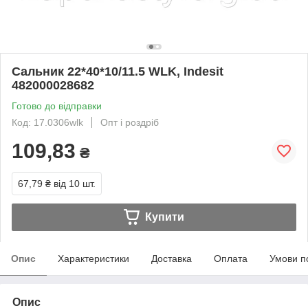
Сальник 22*40*10/11.5 WLK, Indesit
482000028682
Готово до відправки
Код: 17.0306wlk
Опт і роздріб
109,83
₴
67,79 ₴
від 10 шт.
Купити
Опис
Характеристики
Доставка
Оплата
Умови п
Опис