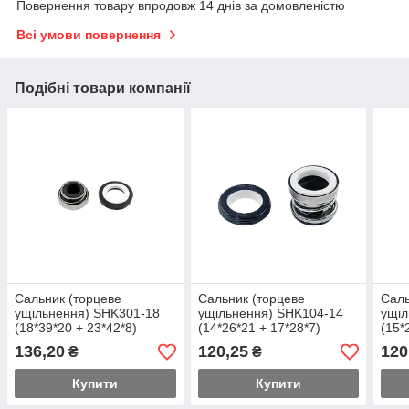
Повернення товару впродовж 14 днів за домовленістю
Всі умови повернення
Подібні товари компанії
Сальник (торцеве
Сальник (торцеве
Саль
ущільнення) SHK301-18
ущільнення) SHK104-14
ущіл
(18*39*20 + 23*42*8)
(14*26*21 + 17*28*7)
(15*
136,20
120,25
120
₴
₴
Купити
Купити