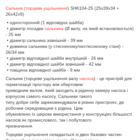
Сальник (торцеве ущільнення
) SHK104-25 (25х39х34 +
26х42х9)
• односторонній (1 відповідна шайба)
• діаметр посадки
сальника
(Ø валу, на який встановлюється)
- 25 мм
• діаметр сальника зовнішній - 39 мм
• довжина сальника (у стисненому/нестисненому стані) -
26/34 мм
• діаметр відповідної шайби внутрішній - 26 мм
• діаметр відповідної шайби зовнішній - 42 мм
• товщина відповідної шайби - 9 мм
Сальник (торцеве ущільнення валу
насоса
) - це пристрій для
герметизації простору між обертовим
приводним валом, який заходить в рідинну камеру насоса і
корпусом самого насосу. Сальники такого
типу добре себе зарекомендували в різних пристроях, де
робочим середовищем є рідина. Цим
обумовлено їх широке використання у конструкціях більшості
насосів як промислового, так і побутового
призначення.
Торцеве ущільнення складається із двох базових частин.