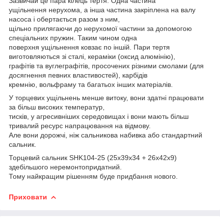
Зазвичай це пара кілець тертя. Одна частина
ущільнення нерухома, а інша частина закріплена на валу
насоса і обертається разом з ним,
щільно прилягаючи до нерухомої частини за допомогою
спеціальних пружин. Таким чином одна
поверхня ущільнення ковзає по іншій. Пари тертя
виготовляються зі сталі, кераміки (оксид алюмінію),
графітів та вуглеграфітів, просочених різними смолами (для
досягнення певних властивостей), карбідів
кремнію, вольфраму та багатьох інших матеріалів.
У торцевих ущільнень менше витоку, вони здатні працювати
за більш високих температур,
тисків, у агресивніших середовищах і вони мають більш
тривалий ресурс напрацювання на відмову.
Але вони дорожчі, ніж сальникова набивка або стандартний
сальник.
Торцевий сальник SHK104-25 (25x39x34 + 26х42х9)
здебільшого неремонтопридатний.
Тому найкращим рішенням буде придбання нового.
Приховати