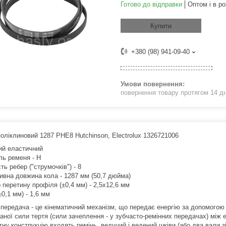
Готово до відправки
Оптом і в ро
Купити
+380 (98) 941-09-40
повернення товару протягом 14 д
оліклиновий 1287 PHE8 Hutchinson, Electrolux 1326721006
ий еластичний
ль ременя - H
сть ребер ("струмочків") - 8
ивна довжина кола - 1287 мм (50,7 дюйма)
 перетину профіля (±0,4 мм) - 2,5х12,6 мм
±0,1 мм) - 1,6 мм
 передача - це кінематичний механізм, що передає енергію за допомогою г
аної сили тертя (сили зачеплення - у зубчасто-ремінних передачах) між
тну конструкцію входять ремінь, ведучий і ведений шківи (або два вали 