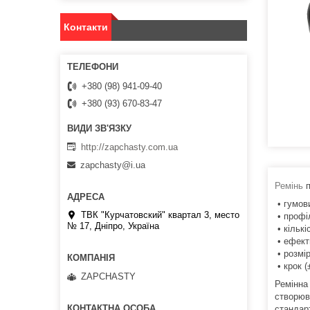
Контакти
+380 (98) 941-09-40
+380 (93) 670-83-47
http://zapchasty.com.ua
zapchasty@i.ua
Ремінь
п
• гумов
ТВК "Курчатовский" квартал 3, место
• профі
№ 17, Дніпро, Україна
• кількі
• ефект
• розмір
• крок (
ZAPCHASTY
Ремінна
створюв
стандар