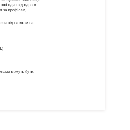
стані один від одного.
я за профілем,
меня під натягом на
L)
чинами можуть бути: