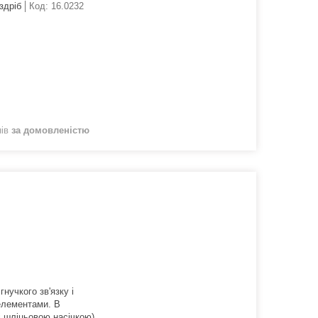
здріб
Код:
16.0232
нів
за домовленістю
нучкого зв'язку і
 елементами. В
зі шліцьовою насічкою).