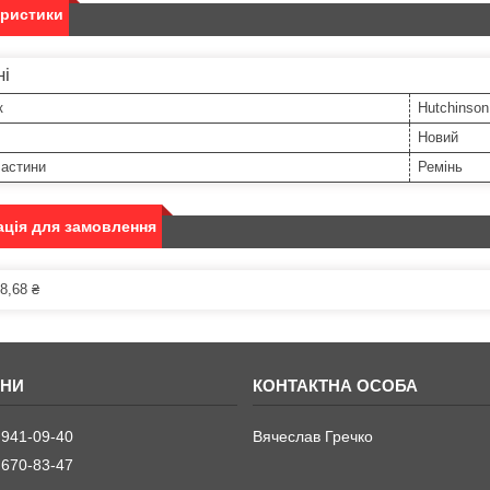
еристики
ні
к
Hutchinson
Новий
частини
Ремінь
ція для замовлення
8,68 ₴
 941-09-40
Вячеслав Гречко
 670-83-47