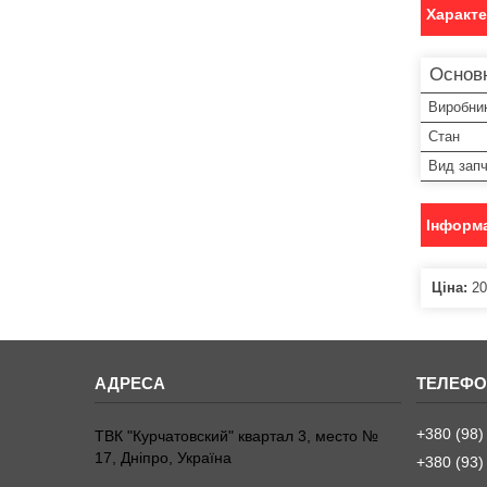
Характ
Основ
Виробни
Стан
Вид зап
Інформа
Ціна:
20
+380 (98)
ТВК "Курчатовский" квартал 3, место №
17, Дніпро, Україна
+380 (93)