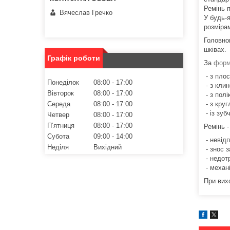
Ремінь п
Вячеслав Гречко
У будь-я
розміра
Головно
шківах.
Графік роботи
За
фор
- з пло
Понеділок
08:00
17:00
- з клин
Вівторок
08:00
17:00
- з пол
Середа
08:00
17:00
- з кру
- із зу
Четвер
08:00
17:00
Пʼятниця
08:00
17:00
Ремінь -
Субота
09:00
14:00
- невідп
Неділя
Вихідний
- знос 
- недот
- механ
При вих