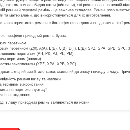
ід натягом огинає обидва шківи (або вали), які розташовані на певній від
кій ремінній передачі ремінь - це важлива складова.
Ремені
розрізняютьс
ми та матеріалами, що використовуються для їх виготовлення.
ю характеристикою ременя є його ефективна довжина - довжина лінії ре
мою
профілю приводний ремінь буває:
ским перетином
овим перетином (Z(0), A(А), B(Б), C(В), D(Г), E(Д); SPZ, SPA, SPB, SPC; 3
іклиновим перетином (РН, РК, РJ, PL, РМ)
глим перетином (пасики)
бчастим зачепленням (XPZ, XPA, XPB, XPC)
 досить міцний виріб, але також схильний до зносу і виходу з ладу. При
овідність ременя шківу та навпаки
за терміном використання
римання норм експлуатації
ічні пошкодження
оді з ладу приводний ремінь замінюється на новий.