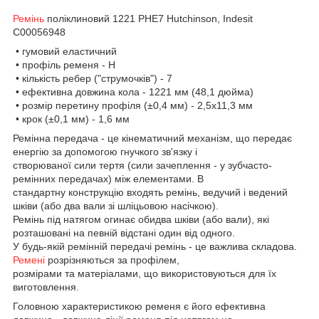
Ремінь
поліклиновий 1221 PHE7 Hutchinson, Indesit
C00056948
• гумовий еластичний
• профіль ременя - H
• кількість ребер ("струмочків") - 7
• ефективна довжина кола - 1221 мм (48,1 дюйма)
• розмір перетину профіля (±0,4 мм) - 2,5х11,3 мм
• крок (±0,1 мм) - 1,6 мм
Ремінна передача - це кінематичний механізм, що передає
енергію за допомогою гнучкого зв'язку і
створюваної сили тертя (сили зачеплення - у зубчасто-
ремінних передачах) між елементами. В
стандартну конструкцію входять ремінь, ведучий і ведений
шківи (або два вали зі шліцьовою насічкою).
Ремінь під натягом огинає обидва шківи (або вали), які
розташовані на певній відстані один від одного.
У будь-якій ремінній передачі ремінь - це важлива складова.
Ремені
розрізняються за профілем,
розмірами та матеріалами, що використовуються для їх
виготовлення.
Головною характеристикою ременя є його ефективна