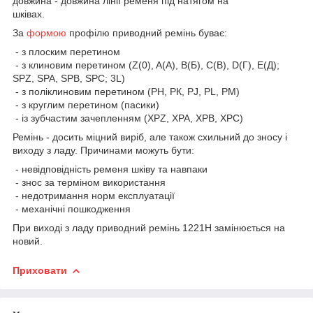
довжина - довжина лінії ременя під натягом на
шківах.
За
формою
профілю приводний ремінь буває:
- з плоским перетином
- з клиновим перетином (Z(0), A(А), B(Б), C(В), D(Г), E(Д);
SPZ, SPA, SPB, SPC; 3L)
- з поліклиновим перетином (РН, РК, РJ, PL, РМ)
- з круглим перетином (пасики)
- із зубчастим зачепленням (XPZ, XPA, XPB, XPC)
Ремінь - досить міцний виріб, але також схильний до зносу і
виходу з ладу. Причинами можуть бути:
- невідповідність ременя шківу та навпаки
- знос за терміном використання
- недотримання норм експлуатації
- механічні пошкодження
При виході з ладу приводний ремінь 1221H замінюється на
новий.
Приховати