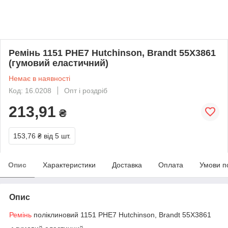
Ремінь 1151 PHE7 Hutchinson, Brandt 55X3861
(гумовий еластичний)
Немає в наявності
Код: 16.0208
Опт і роздріб
213,91
₴
153,76 ₴
від 5 шт.
Опис
Характеристики
Доставка
Оплата
Умови п
Опис
Ремінь
поліклиновий 1151 PHE7 Hutchinson, Brandt 55X3861