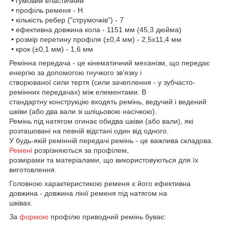
• гумовий еластичний
• профіль ременя - H
• кількість ребер ("струмочків") - 7
• ефективна довжина кола - 1151 мм (45,3 дюйма)
• розмір перетину профіля (±0,4 мм) - 2,5х11,4 мм
• крок (±0,1 мм) - 1,6 мм
Ремінна передача - це кінематичний механізм, що передає
енергію за допомогою гнучкого зв'язку і
створюваної сили тертя (сили зачеплення - у зубчасто-
ремінних передачах) між елементами. В
стандартну конструкцію входять ремінь, ведучий і ведений
шківи (або два вали зі шліцьовою насічкою).
Ремінь під натягом огинає обидва шківи (або вали), які
розташовані на певній відстані один від одного.
У будь-якій ремінній передачі ремінь - це важлива складова.
Ремені
розрізняються за профілем,
розмірами та матеріалами, що використовуються для їх
виготовлення.
Головною характеристикою ременя є його ефективна
довжина - довжина лінії ременя під натягом на
шківах.
За
формою
профілю приводний ремінь буває: