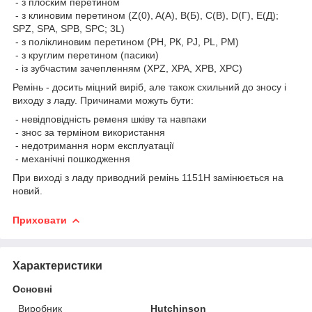
- з плоским перетином
- з клиновим перетином (Z(0), A(А), B(Б), C(В), D(Г), E(Д);
SPZ, SPA, SPB, SPC; 3L)
- з поліклиновим перетином (РН, РК, РJ, PL, РМ)
- з круглим перетином (пасики)
- із зубчастим зачепленням (XPZ, XPA, XPB, XPC)
Ремінь - досить міцний виріб, але також схильний до зносу і
виходу з ладу. Причинами можуть бути:
- невідповідність ременя шківу та навпаки
- знос за терміном використання
- недотримання норм експлуатації
- механічні пошкодження
При виході з ладу приводний ремінь 1151H замінюється на
новий.
Приховати
Характеристики
Основні
Виробник
Hutchinson