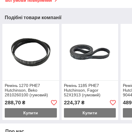
Всі умови повернення
Подібні товари компанії
Ремінь 1270 PHE7
Ремінь 1185 PHE7
Ремі
Hutchinson, Beko
Hutchinson, Fagor
Hutc
2810260100 (гумовий)
52X1913 (гумовий)
9044
елас
288,70
224,37
489
₴
₴
Купити
Купити
Про нас