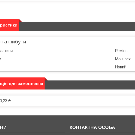
еристики
і атрибути
частини
Ремінь
к
Moulinex
Новий
ція для замовлення
0,23 ₴