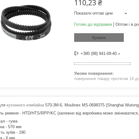
110,23 ₴
Показати оптові ціни
Готово до відправки
Оптом і в ро
Купити
+380 (98) 941-09-40
повернення товару протягом 14 д
для
кухонного комбайна
570-3M-6, Moulinex MS-0698375 (Shanghai Wutong
ль ременя - HTD/HTS/RPP/KC (залежно від виробника може змінюватися, 
ал - гума
на - 570 мм
сть зубів - 190
а - 6 мм