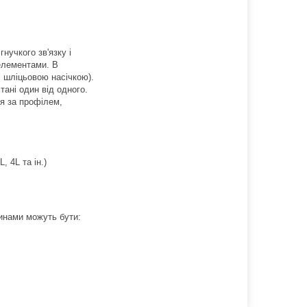
нучкого зв'язку і
 елементами. В
зі шліцьовою насічкою).
стані один від одного.
я за профілем,
, 4L та ін.)
чинами можуть бути: