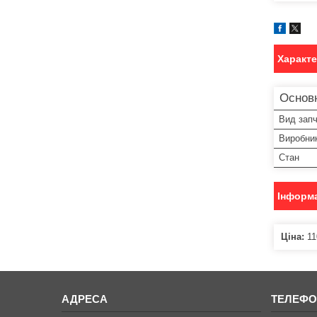
Характ
Основн
Вид зап
Виробни
Стан
Інформа
Ціна:
11