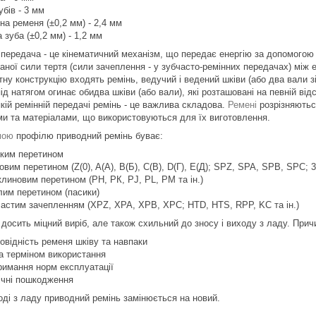
убів - 3 мм
на ременя (±0,2 мм) - 2,4 мм
 зуба (±0,2 мм) - 1,2 мм
 передача - це кінематичний механізм, що передає енергію за допомогою г
аної сили тертя (сили зачеплення - у зубчасто-ремінних передачах) між
тну конструкцію входять ремінь, ведучий і ведений шківи (або два вали 
ід натягом огинає обидва шківи (або вали), які розташовані на певній від
кій ремінній передачі ремінь - це важлива складова.
Ремені
розрізняютьс
ми та матеріалами, що використовуються для їх виготовлення.
мою
профілю приводний ремінь буває:
ским перетином
овим перетином (Z(0), A(А), B(Б), C(В), D(Г), E(Д); SPZ, SPA, SPB, SPC; 3L
клиновим перетином (РН, РК, РJ, PL, РМ та ін.)
глим перетином (пасики)
бчастим зачепленням (XPZ, XPA, XPB, XPC; HTD, HTS, RPP, KC та ін.)
 досить міцний виріб, але також схильний до зносу і виходу з ладу. При
овідність ременя шківу та навпаки
за терміном використання
римання норм експлуатації
ічні пошкодження
оді з ладу приводний ремінь замінюється на новий.