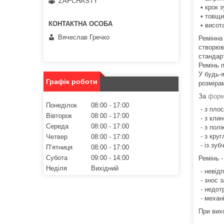
ZAPCHASTY
• крок з
• товщи
• висота
Вячеслав Гречко
Ремінна
створюв
стандар
Ремінь п
У будь-я
Графік роботи
розміра
За
фор
Понеділок
08:00
17:00
- з пло
Вівторок
08:00
17:00
- з клин
Середа
08:00
17:00
- з полі
- з кру
Четвер
08:00
17:00
- із зу
Пʼятниця
08:00
17:00
Субота
09:00
14:00
Ремінь -
Неділя
Вихідний
- невідп
- знос 
- недот
- механ
При вих