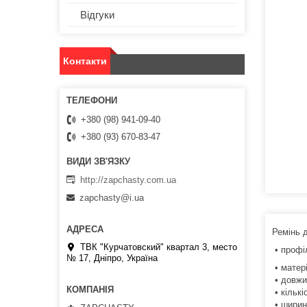
Відгуки
Контакти
+380 (98) 941-09-40
+380 (93) 670-83-47
http://zapchasty.com.ua
zapchasty@i.ua
Ремінь 
ТВК "Курчатовский" квартал 3, место
• профі
№ 17, Дніпро, Україна
• матері
• довжи
• кількі
• ширин