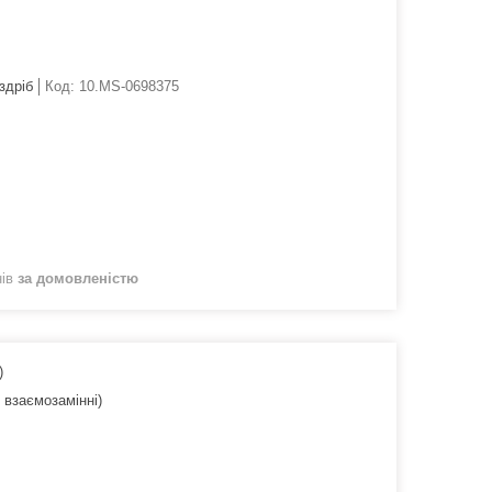
здріб
Код:
10.MS-0698375
нів
за домовленістю
)
взаємозамінні)