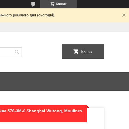
Кошик
жчого робочого дня (сьогодні).
Кошик
йна 570-3M-6 Shanghai Wutong, Moulinex