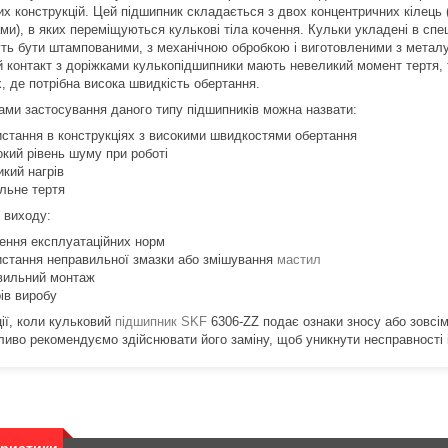
их конструкцій. Цей підшипник складається з двох концентричних кілець
ми), в яких переміщуються кулькові тіла кочення. Кульки укладені в спе
уть бути штампованими, з механічною обробкою і виготовленими з метал
й контакт з доріжками кулькопідшипники мають невеликий момент тертя,
, де потрібна висока швидкість обертання.
ами застосування даного типу підшипників можна назвати:
истання в конструкціях з високими швидкостями обертання
окий рівень шуму при роботі
икий нагрів
альне тертя
 виходу:
ення експлуатаційних норм
истання неправильної змазки або змішування
мастил
вильний монтаж
ів виробу
ції, коли кульковий
підшипник SKF
6306-ZZ подає ознаки зносу або зовсі
ливо рекомендуємо здійснювати його заміну, щоб уникнути несправності і