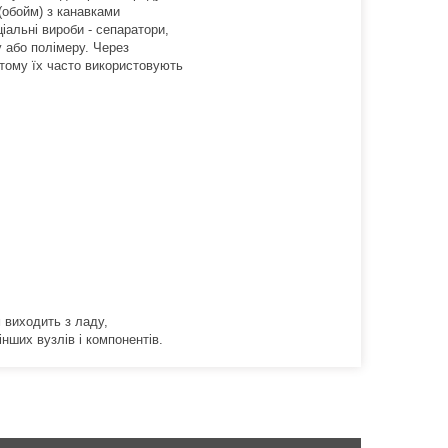
 (обойм) з канавками
ціальні вироби - сепаратори,
у або полімеру. Через
 тому їх часто використовують
м виходить з ладу,
нших вузлів і компонентів.