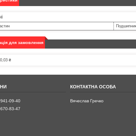
еристики
ні
астин
Подшипни
ція для замовлення
0,03 ₴
 941-09-40
Вячеслав Гречко
 670-83-47