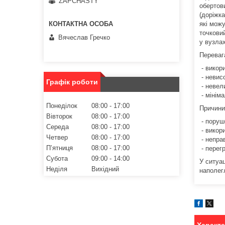
ZAPCHASTY
обертов
(доріжка
які мож
точкови
Вячеслав Гречко
у вузлах
Переваг
- викор
- невис
Графік роботи
- невел
- мінім
Понеділок
08:00
17:00
Причини
Вівторок
08:00
17:00
- поруш
Середа
08:00
17:00
- викор
Четвер
08:00
17:00
- непра
Пʼятниця
08:00
17:00
- перегр
Субота
09:00
14:00
У ситуа
Неділя
Вихідний
наполег