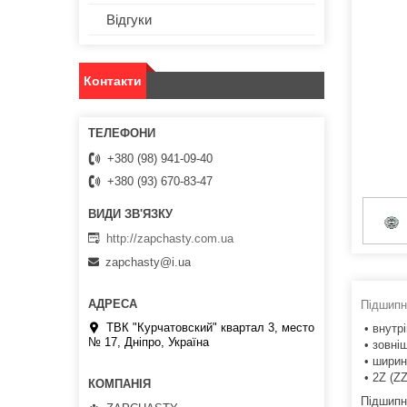
Відгуки
Контакти
+380 (98) 941-09-40
+380 (93) 670-83-47
http://zapchasty.com.ua
zapchasty@i.ua
Підшипн
ТВК "Курчатовский" квартал 3, место
• внутрі
№ 17, Дніпро, Україна
• зовніш
• ширин
• 2Z (ZZ
Підшипн