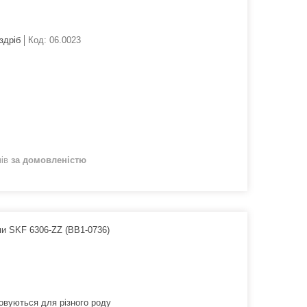
здріб
Код:
06.0023
нів
за домовленістю
и SKF 6306-ZZ (BB1-0736)
товуються для різного роду