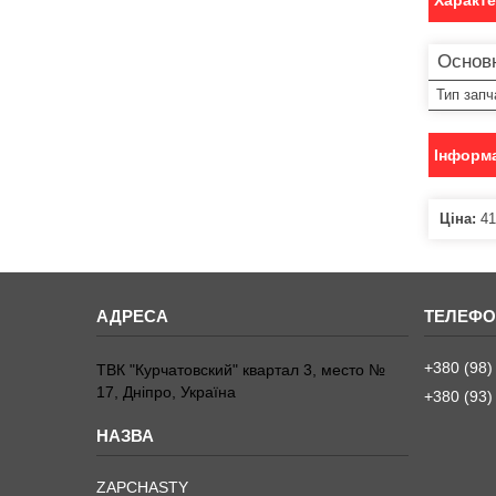
Характ
Основ
Тип запч
Інформа
Ціна:
41
+380 (98)
ТВК "Курчатовский" квартал 3, место №
17, Дніпро, Україна
+380 (93)
ZAPCHASTY