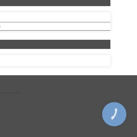
к
КНОПКА
ЗВ'ЯЗКУ