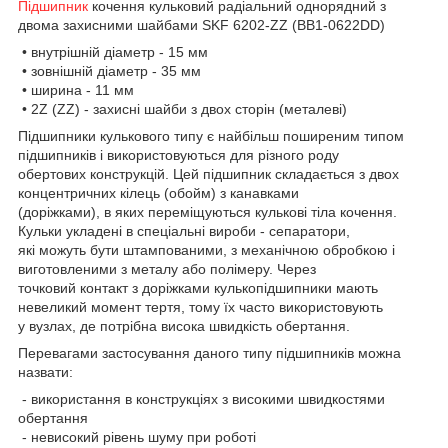
Підшипник
кочення кульковий радіальний однорядний з
двома захисними шайбами SKF 6202-ZZ (BB1-0622DD)
• внутрішній діаметр - 15 мм
• зовнішній діаметр - 35 мм
• ширина - 11 мм
• 2Z (ZZ) - захисні шайби з двох сторін (металеві)
Підшипники кулькового типу є найбільш поширеним типом
підшипників і використовуються для різного роду
обертових конструкцій. Цей підшипник складається з двох
концентричних кілець (обойм) з канавками
(доріжками), в яких переміщуються кулькові тіла кочення.
Кульки укладені в спеціальні вироби - сепаратори,
які можуть бути штампованими, з механічною обробкою і
виготовленими з металу або полімеру. Через
точковий контакт з доріжками кулькопідшипники мають
невеликий момент тертя, тому їх часто використовують
у вузлах, де потрібна висока швидкість обертання.
Перевагами застосування даного типу підшипників можна
назвати:
- використання в конструкціях з високими швидкостями
обертання
- невисокий рівень шуму при роботі