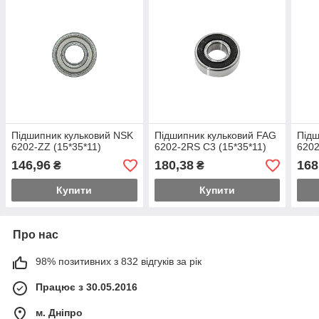
Підшипник кульковий NSK
Підшипник кульковий FAG
Підш
6202-ZZ (15*35*11)
6202-2RS C3 (15*35*11)
6202
146,96
180,38
168
₴
₴
Купити
Купити
Про нас
98% позитивних з 832 відгуків за рік
Працює з 30.05.2016
м. Дніпро