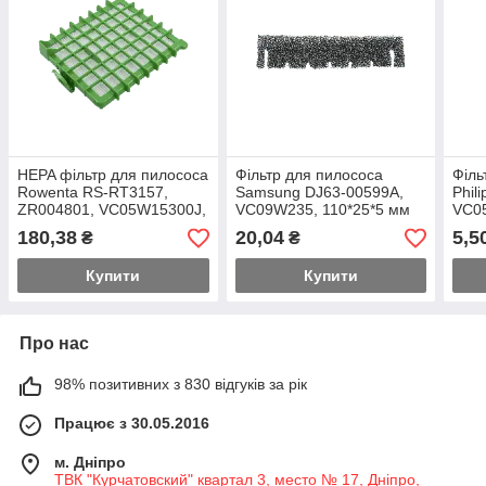
HEPA фільтр для пилососа
Фільтр для пилососа
Філь
Rowenta RS-RT3157,
Samsung DJ63-00599A,
Phil
ZR004801, VC05W15300J,
VC09W235, 110*25*5 мм
VC0
159*140*26 мм
150*
180,38
20,04
5,5
₴
₴
Купити
Купити
Про нас
98% позитивних з 830 відгуків за рік
Працює з 30.05.2016
м. Дніпро
ТВК "Курчатовский" квартал 3, место № 17, Дніпро,