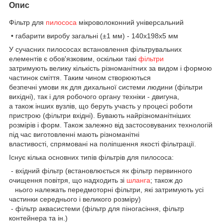
Опис
Фільтр для
пилососа
мікроволоконний універсальний
• габарити виробу загальні (±1 мм) - 140х198х5 мм
У сучасних пилососах встановлення фільтрувальних
елементів є обов'язковим, оскільки такі
фільтри
затримують велику кількість різноманітних за видом і формою
частинок сміття. Таким чином створюються
безпечні умови як для дихальної системи людини (фільтри
вихідні), так і для робочого органу техніки - двигуна,
а також інших вузлів, що беруть участь у процесі роботи
пристрою (фільтри вхідні). Бувають найрізноманітніших
розмірів і форм. Також залежно від застосовуваних технологій
під час виготовленні мають різноманітні
властивості, спрямовані на поліпшення якості фільтрації.
Існує кілька основних типів фільтрів для пилососа:
- вхідний фільтр (встановлюється як фільтр первинного
очищення повітря, що надходить зі
шланга
; також до
нього належать передмоторні фільтри, які затримують усі
частинки середнього і великого розміру)
- фільтр аквасистеми (фільтр для піногасіння, фільтр
контейнера та ін.)