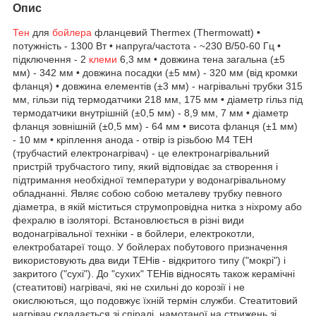
Опис
Тен
для
бойлера
фланцевий Thermex (Thermowatt) •
потужність - 1300 Вт • напруга/частота - ~230 В/50-60 Гц •
підключення - 2
клеми
6,3 мм • довжина тена загальна (±5
мм) - 342 мм • довжина посадки (±5 мм) - 320 мм (від кромки
фланця) • довжина елементів (±3 мм) - нагрівальні трубки 315
мм, гільзи під термодатчики 218 мм, 175 мм • діаметр гільз під
термодатчики внутрішній (±0,5 мм) - 8,9 мм, 7 мм • діаметр
фланця зовнішній (±0,5 мм) - 64 мм • висота фланця (±1 мм)
- 10 мм • кріплення анода - отвір із різьбою М4 ТЕН
(трубчастий електронагрівач) - це електронагрівальний
пристрій трубчастого типу, який відповідає за створення і
підтримання необхідної температури у водонагрівальному
обладнанні. Являє собою собою металеву трубку певного
діаметра, в якій міститься струмопровідна нитка з ніхрому або
фехралю в ізоляторі. Встановлюється в різні види
водонагрівальної техніки - в бойлери, електрокотли,
електробатареї тощо. У бойлерах побутового призначення
використовують два види ТЕНів - відкритого типу ("мокрі") і
закритого ("сухі"). До "сухих" ТЕНів відносять також керамічні
(стеатитові) нагрівачі, які не схильні до корозії і не
окислюються, що подовжує їхній термін служби. Стеатитовий
нагрівач складається зі спіралі, намотаної на стрижень зі