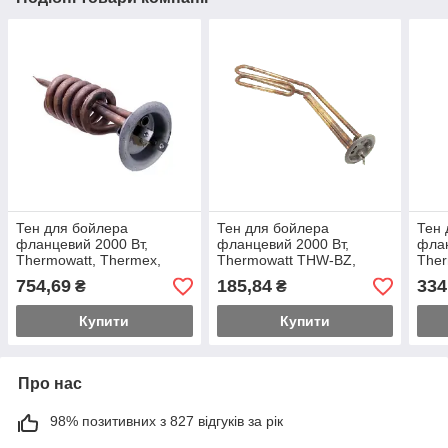
Тен для бойлера
Тен для бойлера
Тен 
фланцевий 2000 Вт,
фланцевий 2000 Вт,
флан
Thermowatt, Thermex,
Thermowatt THW-BZ,
Ther
L=170 мм, d=64 мм
Thermex, Polaris, L=310
Pola
754,69
185,84
334
₴
₴
(спіраль, мідний)
мм, d=64 мм (мідний)
мм (
Купити
Купити
Про нас
98% позитивних з 827 відгуків за рік