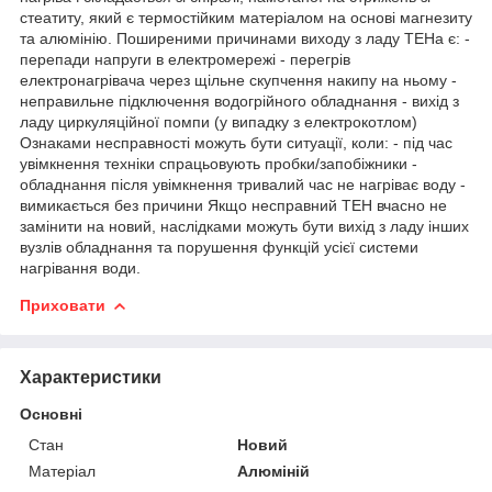
стеатиту, який є термостійким матеріалом на основі магнезиту
та алюмінію. Поширеними причинами виходу з ладу ТЕНа є: -
перепади напруги в електромережі - перегрів
електронагрівача через щільне скупчення накипу на ньому -
неправильне підключення водогрійного обладнання - вихід з
ладу циркуляційної помпи (у випадку з електрокотлом)
Ознаками несправності можуть бути ситуації, коли: - під час
увімкнення техніки спрацьовують пробки/запобіжники -
обладнання після увімкнення тривалий час не нагріває воду -
вимикається без причини Якщо несправний ТЕН вчасно не
замінити на новий, наслідками можуть бути вихід з ладу інших
вузлів обладнання та порушення функцій усієї системи
нагрівання води.
Приховати
Характеристики
Основні
Стан
Новий
Матеріал
Алюміній