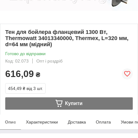
Тен для бойлера фланцевий 1300 Вт,
Thermowatt 34013340000, Thermex, L=320 мм,
d=64 мм (мідний)
Готово до відправки
Код: 02.073
Опт і роздріб
616,09
₴
454,49 ₴
від 3 шт.
Купити
Опис
Характеристики
Доставка
Оплата
Умови п