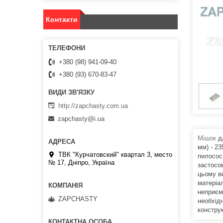
Контакти
+380 (98) 941-09-40
+380 (93) 670-83-47
http://zapchasty.com.ua
zapchasty@i.ua
Мішок
д
мм) - 2
ТВК "Курчатовский" квартал 3, место
пилосос,
№ 17, Дніпро, Україна
застосов
цьому в
матеріа
неприємн
ZAPCHASTY
необхід
конструк