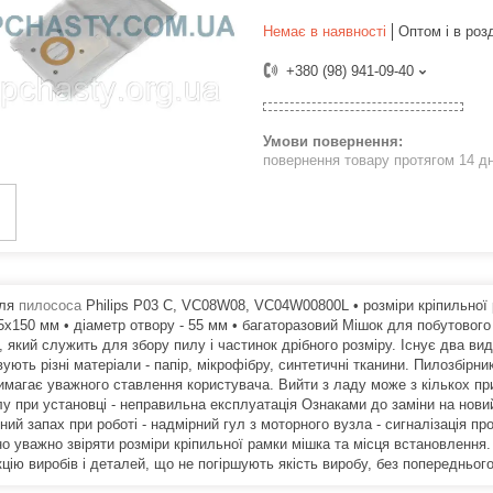
Немає в наявності
Оптом і в роз
+380 (98) 941-09-40
повернення товару протягом 14 д
ля
пилососа
Philips P03 C, VC08W08, VC04W00800L • розміри кріпильної р
35х150 мм • діаметр отвору - 55 мм • багаторазовий Мішок для побутового
 який служить для збору пилу і частинок дрібного розміру. Існує два види
ують різні матеріали - папір, мікрофібру, синтетичні тканини. Пилозбірни
имагає уважного ставлення користувача. Вийти з ладу може з кількох при
лу при установці - неправильна експлуатація Ознаками до заміни на новий
ий запах при роботі - надмірний гул з моторного вузла - сигналізація п
но уважно звіряти розміри кріпильної рамки мішка та місця встановлення
цію виробів і деталей, що не погіршують якість виробу, без попередньог