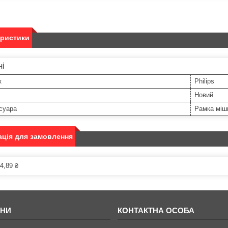
еристики
ні
к
Philips
Новий
суара
Рамка міш
ція для замовлення
4,89 ₴