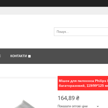
С
КОНТАКТИ
Мішок для пилососа Philips
багаторазовий, 119/99*125 м
164,89 ₴
Показати оптові ціни