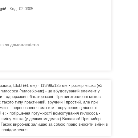
дріб
Код:
02.0305
нів
за домовленістю
амки, ШхВ (±1 мм) - 119/99х125 мм • розмір мішка (±3
 пилососа (пилозбірник) - це вбудовуваний елемент у
 - одноразові і багаторазові. При виготовленні мішків
к такого типу практичний, зручний і простий, але при
чин: - переповнення сміттям - порушення цілісності
 є: - погіршення потужності всмоктування пилососа -
ро зміну мішка (у деяких моделях) Важливо! При виборі
. Також виробник залишає за собою право вносити зміни в
о повідомлення.