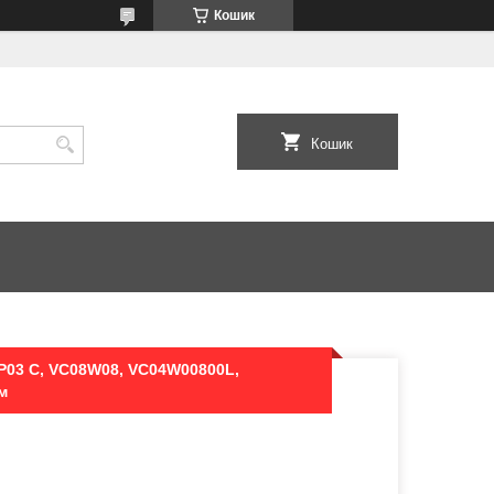
Кошик
Кошик
 P03 C, VC08W08, VC04W00800L,
м