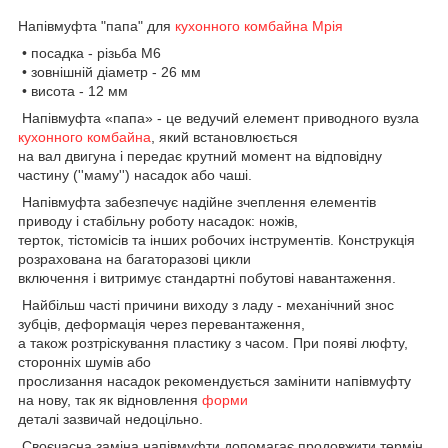
Напівмуфта "папа" для
кухонного комбайна Мрія
• посадка - різьба М6
• зовнішній діаметр - 26 мм
• висота - 12 мм
Напівмуфта «папа» - це ведучий елемент приводного вузла
кухонного комбайна
, який встановлюється
на вал двигуна і передає крутний момент на відповідну
частину (''маму'') насадок або чаші.
Напівмуфта забезпечує надійне зчеплення елементів
приводу і стабільну роботу насадок: ножів,
терток, тістомісів та інших робочих інструментів. Конструкція
розрахована на багаторазові цикли
включення і витримує стандартні побутові навантаження.
Найбільш часті причини виходу з ладу - механічний знос
зубців, деформація через перевантаження,
а також розтріскування пластику з часом. При появі люфту,
сторонніх шумів або
прослизання насадок рекомендується замінити напівмуфту
на нову, так як відновлення
форми
деталі зазвичай недоцільно.
Своєчасна заміна напівмуфти допомагає продовжити термін