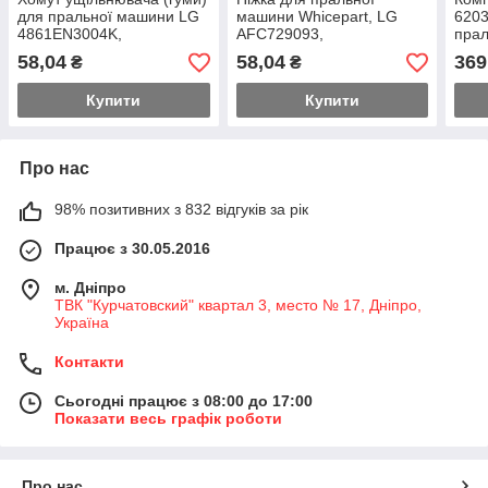
для пральної машини LG
машини Whicepart, LG
6203
4861EN3004K,
AFC729093,
пра
4861EN3004B (зовнішній)
AFC72755402, M10*1,25,
Sam
58,04
58,04
369
₴
₴
h=51,5 мм
Купити
Купити
Про нас
98% позитивних з 832 відгуків за рік
Працює з 30.05.2016
м. Дніпро
ТВК "Курчатовский" квартал 3, место № 17, Дніпро,
Україна
Контакти
Сьогодні працює з 08:00 до 17:00
Показати весь графік роботи
Про нас