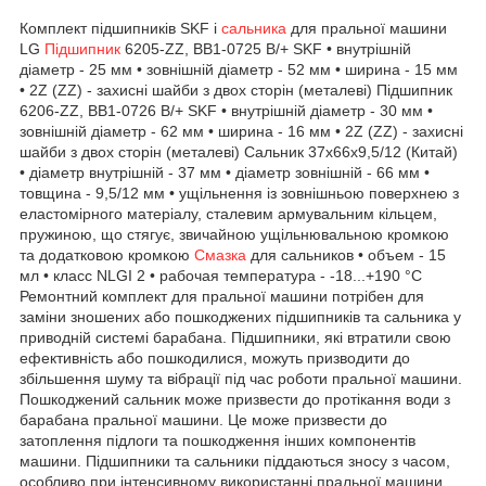
Комплект підшипників SKF і
сальника
для пральної машини
LG
Підшипник
6205-ZZ, BB1-0725 B/+ SKF • внутрішній
діаметр - 25 мм • зовнішній діаметр - 52 мм • ширина - 15 мм
• 2Z (ZZ) - захисні шайби з двох сторін (металеві) Підшипник
6206-ZZ, BB1-0726 B/+ SKF • внутрішній діаметр - 30 мм •
зовнішній діаметр - 62 мм • ширина - 16 мм • 2Z (ZZ) - захисні
шайби з двох сторін (металеві) Сальник 37х66х9,5/12 (Китай)
• діаметр внутрішній - 37 мм • діаметр зовнішній - 66 мм •
товщина - 9,5/12 мм • ущільнення із зовнішньою поверхнею з
еластомірного матеріалу, сталевим армувальним кільцем,
пружиною, що стягує, звичайною ущільнювальною кромкою
та додатковою кромкою
Смазка
для сальников • объем - 15
мл • класс NLGI 2 • рабочая температура - -18...+190 °С
Ремонтний комплект для пральної машини потрібен для
заміни зношених або пошкоджених підшипників та сальника у
приводній системі барабана. Підшипники, які втратили свою
ефективність або пошкодилися, можуть призводити до
збільшення шуму та вібрації під час роботи пральної машини.
Пошкоджений сальник може призвести до протікання води з
барабана пральної машини. Це може призвести до
затоплення підлоги та пошкодження інших компонентів
машини. Підшипники та сальники піддаються зносу з часом,
особливо при інтенсивному використанні пральної машини.