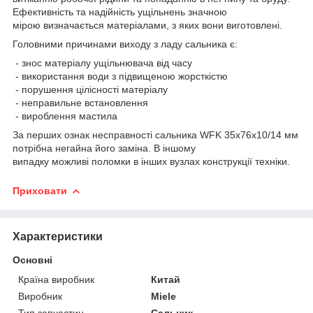
Ефективність та надійність ущільнень значною
мірою визначається матеріалами, з яких вони виготовлені.
Головними причинами виходу з ладу сальника є:
- знос матеріалу ущільнювача від часу
- використання води з підвищеною жорсткістю
- порушення цілісності матеріалу
- неправильне встановлення
- вироблення мастила
За перших ознак несправності сальника WFK 35х76х10/14 мм
потрібна негайна його заміна. В іншому
випадку можливі поломки в інших вузлах конструкції техніки.
Приховати
Характеристики
Основні
Країна виробник
Китай
Виробник
Miele
Тип запчастин
Сальник