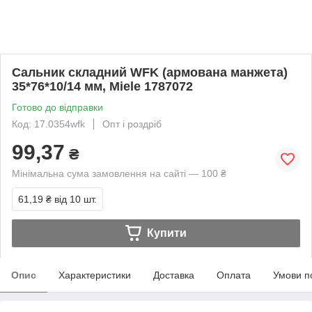
Сальник складний WFK (армована манжета)
35*76*10/14 мм, Miele 1787072
Готово до відправки
Код: 17.0354wfk
Опт і роздріб
99,37
₴
Мінімальна сума замовлення на сайті — 100 ₴
61,19 ₴
від 10 шт.
Купити
Опис
Характеристики
Доставка
Оплата
Умови п