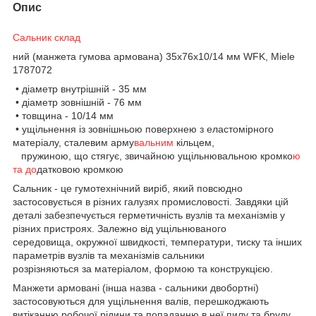
Опис
Сальник склад
ний (манжета гумова армована) 35х76х10/14 мм WFK, Miele
1787072
• діаметр внутрішній - 35 мм
• діаметр зовнішній - 76 мм
• товщина - 10/14 мм
• ущільнення із зовнішньою поверхнею з еластомірного
матеріалу, сталевим арму
вальним
кільцем,
пружиною, що стягує, звичайною ущільнювальною кромко
ю
та до
датковою кромкою
Сальник - це гумотехнічний виріб, який повсюдно
застосовується в різних галузях промисловості. Завдяки цій
деталі забезпечується герметичність вузлів та механізмів у
різних пристроях. Залежно від ущільнюваного
середовища, окружної швидкості, температури, тиску та інших
параметрів вузлів та механізмів сальники
розрізняються за матеріалом, формою та конструкцією.
Манжети армовані (інша назва - сальники двобортні)
застосовуються для ущільнення валів, перешкоджають
витіканню робочої рідини та попаданню в неї пилу та бруду.