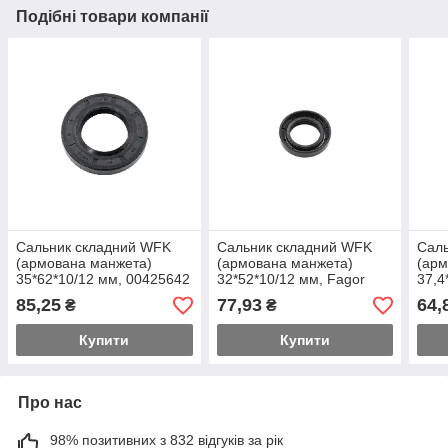
Подібні товари компанії
Сальник складний WFK
Сальник складний WFK
Саль
(армована манжета)
(армована манжета)
(арм
35*62*10/12 мм, 00425642
32*52*10/12 мм, Fagor
37,4
L57A001A4
006
85,25
77,93
64,
₴
₴
Купити
Купити
Про нас
98% позитивних з 832 відгуків за рік