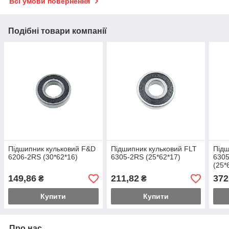
Всі умови повернення
Подібні товари компанії
Підшипник кульковий F&D
Підшипник кульковий FLT
Підш
6206-2RS (30*62*16)
6305-2RS (25*62*17)
630
(25*
149,86
211,82
372
₴
₴
Купити
Купити
Про нас