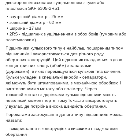
двостороннім захистом і ущільненням з гуми або
пластмаси SKF 6305-2RS1
• внутрішній діаметр - 25 мм
• зовнішній діаметр - 62 мм
• ширина - 17 мм
• 2RS - підшипник з ущільненням з обох боків (гумовим або
пластмасовим)
Підшипники кулькового типу є найбільш поширеним типом
підшипників і використовуються для різного роду
обертових конструкцій. Цей підшипник складається з двох
концентричних кілець (обойм) з канавками
(доріжками), в яких переміщуються кулькові тіла кочення.
Кульки укладені в спеціальні вироби - сепаратори,
які можуть бути штампованими, з механічною обробкою і
виготовленими з металу або полімеру. Через
точковий контакт з доріжками кулькопідшипники мають
невеликий момент тертя, тому їх часто використовують
у вузлах, де потрібна висока швидкість обертання.
Перевагами застосування даного типу підшипників можна
назвати:
- використання в конструкціях з високими швидкостями
обертання