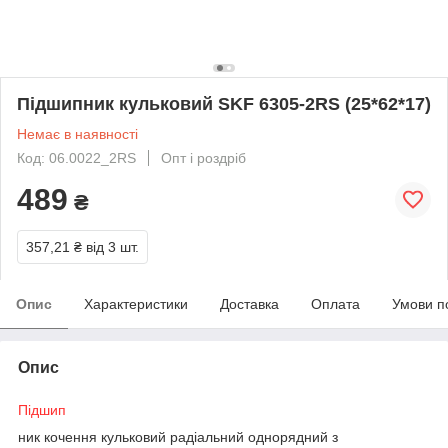
Підшипник кульковий SKF 6305-2RS (25*62*17)
Немає в наявності
Код: 06.0022_2RS
Опт і роздріб
489
₴
357,21 ₴
від 3 шт.
Опис
Характеристики
Доставка
Оплата
Умови п
Опис
Підшип
ник кочення кульковий радіальний однорядний з