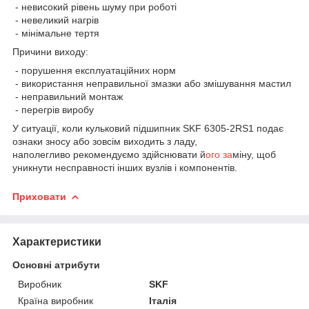
- невисокий рівень шуму при роботі
- невеликий нагрів
- мінімальне тертя
Причини виходу:
- порушення експлуатаційних норм
- використання неправильної змазки або змішування мастил
- неправильний монтаж
- перегрів виробу
У ситуації, коли кульковий підшипник SKF 6305-2RS1 подає
ознаки зносу або зовсім виходить з ладу,
наполегливо рекомендуємо здійснювати й
ого за
міну, щоб
уникнути несправності інших вузлів і компонентів.
Приховати
Характеристики
Основні атрибути
Виробник
SKF
Країна виробник
Італія