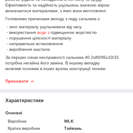
Ефективність та надійність ущільнень значною мірою
визначається матеріалами, з яких вони виготовлені.
Головними причинами виходу з ладу сальника є:
- знос матеріалу ущільнювача від часу
- використання
води з
підвищеною жорсткістю
- порушення цілісності матеріалу
- неправильне встановлення
- вироблення мастила
За перших ознак несправності сальника 40.2х80/95х10/15
потрібна негайна його заміна. В іншому випадку
можливі поломки в інших вузлах конструкції техніки.
Приховати
Характеристики
Основні
Виробник
WLK
Країна виробник
Тайвань