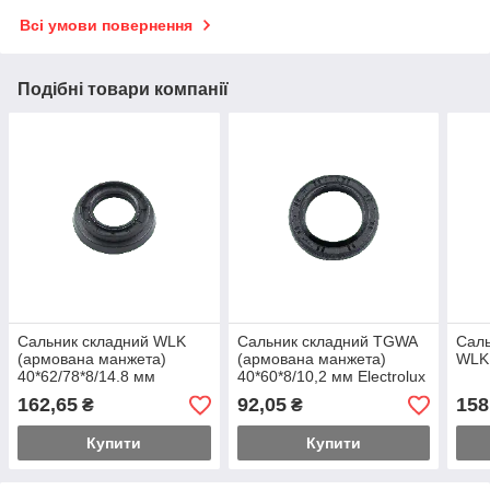
Всі умови повернення
Подібні товари компанії
Сальник складний WLK
Сальник складний TGWA
Саль
(армована манжета)
(армована манжета)
WLK
40*62/78*8/14.8 мм
40*60*8/10,2 мм Electrolux
00058436
1246109001
162,65
92,05
158
₴
₴
Купити
Купити