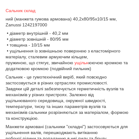
Сальник склад
ний (манжета гумова армована) 40,2x80/95x10/15 мм,
Zanussi 1242197000
• діаметр внутрішній - 40,2 мм
• діаметр зовнішній - 80/95 мм
• товщина - 10/15 мм
• ущільнення із зовнішньою поверхнею з еластомірного
матеріалу, сталевим армуючим кільцем,
пружиною, що стягує, звичайною
ущільн
юючою кромкою та
додатковою кромкою (подвійний пильник)
Сальник - це гумотехнічний виріб, який повсюдно
застосовується в різних ортраслях промисловості.
Завдяки цій деталі забезпечується герметичність вузлів та
механізмів у різних пристроях. Залежно від
ущільнюваного середовища, окружної швидкості,
температури, тиску та інших параметрів вузлів та
механізмів сальники розрізняються за матеріалом, формою
та конструкцією.
Манжети армовані (сальники "складні") застосовуються для
ущільнення валів, перешкоджають витіканню
робочої рідини та попаданню в неї пилу та бруду.