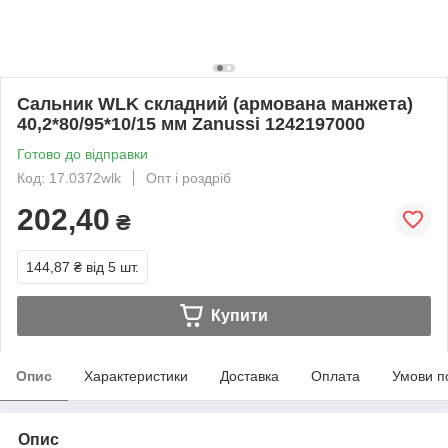
Сальник WLK складний (армована манжета)
40,2*80/95*10/15 мм Zanussi 1242197000
Готово до відправки
Код: 17.0372wlk
Опт і роздріб
202,40
₴
144,87 ₴
від 5 шт.
Купити
Опис
Характеристики
Доставка
Оплата
Умови п
Опис