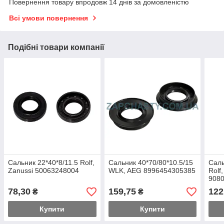
Повернення товару впродовж 14 днів за домовленістю
Всі умови повернення
Подібні товари компанії
Сальник 22*40*8/11.5 Rolf,
Сальник 40*70/80*10.5/15
Саль
Zanussi 50063248004
WLK, AEG 8996454305385
Rolf
908
78,30
159,75
122
₴
₴
Купити
Купити