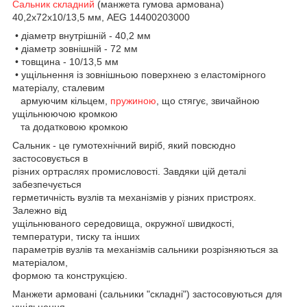
Сальник складний
(манжета гумова армована)
40,2x72x10/13,5 мм, AEG 14400203000
• діаметр внутрішній - 40,2 мм
• діаметр зовнішній - 72 мм
• товщина - 10/13,5 мм
• ущільнення із зовнішньою поверхнею з еластомірного
матеріалу, сталевим
армуючим кільцем,
пружиною
, що стягує, звичайною
ущільнюючою кромкою
та додатковою кромкою
Сальник - це гумотехнічний виріб, який повсюдно
застосовується в
різних ортраслях промисловості. Завдяки цій деталі
забезпечується
герметичність вузлів та механізмів у різних пристроях.
Залежно від
ущільнюваного середовища, окружної швидкості,
температури, тиску та інших
параметрів вузлів та механізмів сальники розрізняються за
матеріалом,
формою та конструкцією.
Манжети армовані (сальники "складні") застосовуються для
ущільнення