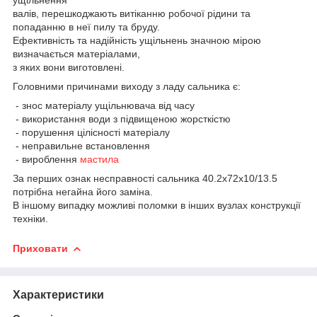
валів, перешкоджають витіканню робочої рідини та
попаданню в неї пилу та бруду.
Ефективність та надійність ущільнень значною мірою
визначається матеріалами,
з яких вони виготовлені.
Головними причинами виходу з ладу сальника є:
- знос матеріалу ущільнювача від часу
- використання води з підвищеною жорсткістю
- порушення цілісності матеріалу
- неправильне встановлення
- вироблення
мастила
За перших ознак несправності сальника 40.2х72х10/13.5
потрібна негайна його заміна.
В іншому випадку можливі поломки в інших вузлах конструкції
техніки.
Приховати
Характеристики