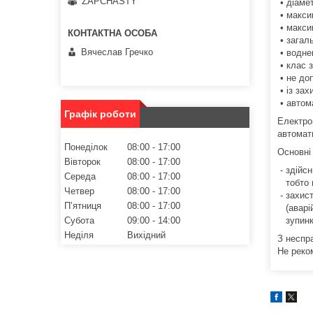
ZAPCHASTY
• діамет
• макси
• макси
• загаль
Вячеслав Гречко
• воднев
• клас з
• не до
• із зах
• автом
Графік роботи
Електро
автомати
Понеділок
08:00
17:00
Основні 
Вівторок
08:00
17:00
- здійс
Середа
08:00
17:00
тобто п
Четвер
08:00
17:00
- захис
Пʼятниця
08:00
17:00
(аварійн
Субота
09:00
14:00
зупинку
Неділя
Вихідний
З неспр
Не реко