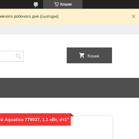
Кошик
жчого робочого дня (сьогодні).
Кошик
 Aquatica 779537, 1.1 кВт, d=1"