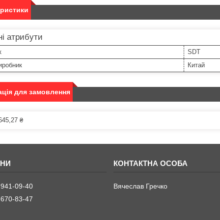
еристики
і атрибути
к
SDT
иробник
Китай
ція для замовлення
645,27 ₴
 941-09-40
Вячеслав Гречко
 670-83-47