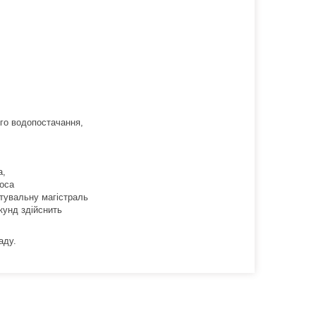
го водопостачання,
а,
соса
ктувальну магістраль
екунд здійснить
аду.