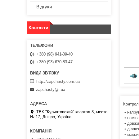
Відгуки
Контакти
+380 (98) 941-09-40
+380 (93) 670-83-47
http://zapchasty.com.ua
zapchasty@i.ua
Контрол
ТВК "Курчатовский" квартал 3, место
• напруг
№ 17, Дніпро, Україна
• номін
• довжи
• діапаз
• мак
си