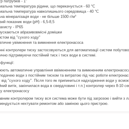
р патрубків - 1"
мальна температура рідини, що перекачується - 60 °С
мальна температура навколишнього середовища - 40 °С
на мінералізація води - не більше 1500 г/м³
ий показник води (pH) - 6,5-8,5
ахисту - IP65
пускаються абразивовмісні домішки
истом від "сухого ходу"
атичне увімкнення та вимкнення електронасоса
нні контролери тиску застосовуються для автоматизації систем побутово
чно підтримуючи постійний тиск і тиск води в системі.
функції:
нюють автоматичне управління ввімкненням та вимкненням електронасос
одачею води з постійним тиском та витратою під час роботи електрона
т від "сухого ходу". Після того як припиниться надходження води у всмо
ий витік, закінчилася вода в свердловині і т.п.) контролер через 8-10 с
 електронасосу
авним контролером тиску вся система може бути під загрозою і вийти з л
мендується нехтувати ремонтом або заміною цього пристрою.