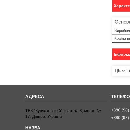
Характ
Основн
Виробни
Країна в
Інформа
Ціна:
1 
+380 (98)
ТВК "Курчатовский" квартал 3, место №
17, Дніпро, Україна
+380 (93)