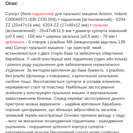
Опис
Супорт (блок-
підшипник
) для пральної машини Ariston, Indesit
C00046971 (EBI COD.056) • підшипник (встановлений) - 6204-
ZZ (20x47x14 мм), 6203-ZZ (17x40x12 мм) •
сальник
(встановлений) - 25х47х8/11,5 мм • діаметр супорта зовнішній
(±0,5 мм) - 158 мм • ширина загальна (±0,5 мм) - 70 мм •
кріплення
- 6 отворів з різьбою М8 (міжцентрова відстань 136
мм) Супорт пральної машини - це пристрій, який
встановлюється з двох сторін бака та забезпечує обертання
барабана. У своїй конструкції має підшипник (один або кілька)
і різного роду ущільнення для забезпечення герметичного
з'єднання. За методом кріплення до бака бувають: з різьбою,
без різьби (фланець з отворами), з кріпильною шпилькою,
скобою тощо. Виготовляються супорти зі сплавів алюмінію,
нержавіючої сталі та пластику. Найбільше застосування
знайшли у конструкціях пральних машин із вертикальним
завантаженням білизни. Серед переваг застосування даного
пристрою можна відзначити: - надійне кріплення барабана -
хороше центрування, що збільшує вібростійкість загалом -
тривалий термін експлуатації Основні причини виходу з ладу:
- знос чи механічне пошкодження підшипника - ушкодження
ущільнень - порушення цілісності корпусу супорта -
неправильний монтаж Несправний супорт може серйозно