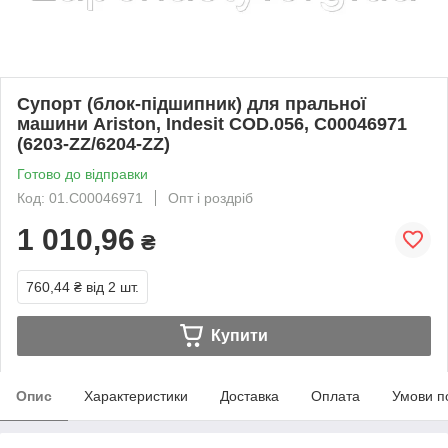
Супорт (блок-підшипник) для пральної
машини Ariston, Indesit COD.056, C00046971
(6203-ZZ/6204-ZZ)
Готово до відправки
Код: 01.C00046971
Опт і роздріб
1 010,96
₴
760,44 ₴
від 2 шт.
Купити
Опис
Характеристики
Доставка
Оплата
Умови п