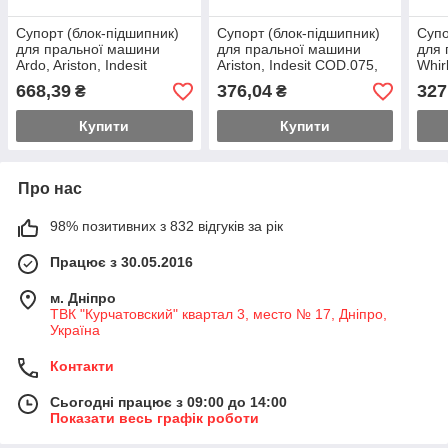
Супорт (блок-підшипник)
Супорт (блок-підшипник)
Супо
для пральної машини
для пральної машини
для 
Ardo, Ariston, Indesit
Ariston, Indesit COD.075,
Whir
COD.076, C00073579
C00092024 (6204-ZZ)
4812
668,39
376,04
327
₴
₴
(6204-ZZ)
Купити
Купити
Про нас
98% позитивних з 832 відгуків за рік
Працює з 30.05.2016
м. Дніпро
ТВК "Курчатовский" квартал 3, место № 17, Дніпро,
Україна
Контакти
Сьогодні працює з 09:00 до 14:00
Показати весь графік роботи