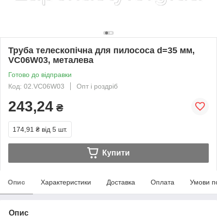
Труба телескопічна для пилососа d=35 мм,
VC06W03, металева
Готово до відправки
Код: 02.VC06W03
Опт і роздріб
243,24
₴
174,91 ₴
від 5 шт.
Купити
Опис
Характеристики
Доставка
Оплата
Умови п
Опис