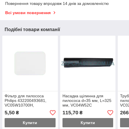
Повернення товару впродовж 14 днів за домовленістю
Всі умови повернення
Подібні товари компанії
Фільтр для пилососа
Насадка щілинна для
Труб
Philips 432200493681,
пилососа d=35 мм, L=325
пило
VC05W10700H,
мм, VC04W52C
VC0
150*115*0.5 мм
5,50
115,70
266
₴
₴
Купити
Купити