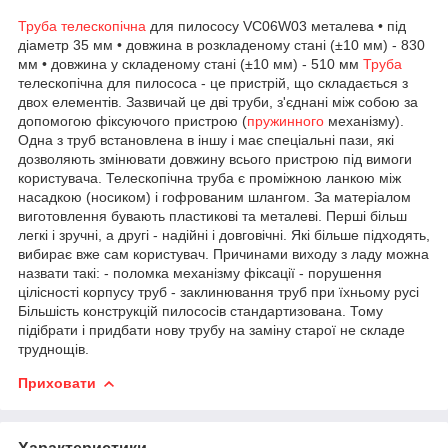
Труба телескопічна
для пилососу VC06W03 металева • під
діаметр 35 мм • довжина в розкладеному стані (±10 мм) - 830
мм • довжина у складеному стані (±10 мм) - 510 мм
Труба
телескопічна для пилососа - це пристрій, що складається з
двох елементів. Зазвичай це дві труби, з'єднані між собою за
допомогою фіксуючого пристрою (
пружинного
механізму).
Одна з труб встановлена в іншу і має спеціальні пази, які
дозволяють змінювати довжину всього пристрою під вимоги
користувача. Телескопічна труба є проміжною ланкою між
насадкою (носиком) і гофрованим шлангом. За матеріалом
виготовлення бувають пластикові та металеві. Перші більш
легкі і зручні, а другі - надійні і довговічні. Які більше підходять,
вибирає вже сам користувач. Причинами виходу з ладу можна
назвати такі: - поломка механізму фіксації - порушення
цілісності корпусу труб - заклинювання труб при їхньому русі
Більшість конструкцій пилососів стандартизована. Тому
підібрати і придбати нову трубу на заміну старої не складе
труднощів.
Приховати