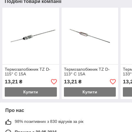
Подібні товари компанії
Термозапобіжник TZ D-
Термозапобіжник TZ D-
Терм
115° C 15A
113° C 15A
133°
13,21
13,21
13,
₴
₴
Купити
Купити
Про нас
98% позитивних з 830 відгуків за рік