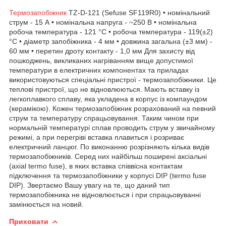
Термозапобіжник
TZ-D-121 (Sefuse SF119R0) • номінальний
струм - 15 А • номінальна напруга - ~250 В • номінальна
робоча температура - 121 °С • робоча температура - 119(±2)
°С • діаметр запобіжника - 4 мм • довжина загальна (±3 мм) -
60 мм • перетин дроту контакту - 1,0 мм Для захисту від
пошкоджень, викликаних нагріванням вище допустимої
температури в електричних компонентах та приладах
використовуються спеціальні пристрої - термозапобіжники. Це
теплові пристрої, що не відновлюються. Мають вставку із
легкоплавкого сплаву, яка укладена в корпус із компаундом
(керамікою). Кожен термозапобіжник розрахований на певний
струм та температуру спрацьовування. Таким чином при
нормальній температурі сплав проводить струм у звичайному
режимі, а при перегріві вставка плавиться і розриває
електричний ланцюг. По виконанню розрізняють кілька видів
термозапобіжників. Серед них найбільш поширені аксіальні
(axial termo fuse), в яких вставка співвісна контактам
підключення та термозапобіжники у корпусі DIP (termo fuse
DIP). Звертаємо Вашу увагу на те, що даний тип
термозапобіжника не відновлюється і при спрацьовуванні
замінюється на новий.
Приховати