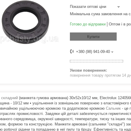
Показати оптові ціни
Мінімальна сума замовлення на с
Готово до відправки
Оптом і в ро
Купити
+380 (98) 941-09-40
повернення товару протягом 14 д
 складний
(манжета гумова армована) 30x52x10/12 мм, Electrolux 12405660
вщина - 10/12 мм • ущільнення із зовнішньою поверхнею з еластомірног
 звичайною ущільнюючою кромкою та додатковою кромкою
Сальник
- це 
ртраслях промисловості. Завдяки цій деталі забезпечується герметичніст
ваного середовища, окружної швидкості, температури, тиску та інших пар
лом, формою та конструкцією. Манжети армовані (сальники "складні") з
ню робочої рідини та попаданню в неї пилу та бруду. Ефективність та на