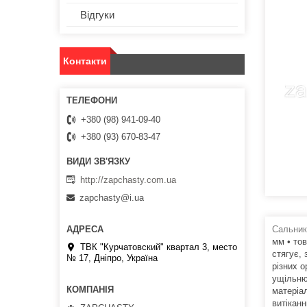
Відгуки
Контакти
+380 (98) 941-09-40
+380 (93) 670-83-47
http://zapchasty.com.ua
zapchasty@i.ua
Сальник
мм • то
ТВК "Курчатовский" квартал 3, место
стягує,
№ 17, Дніпро, Україна
різних о
ущільню
матеріа
витікан