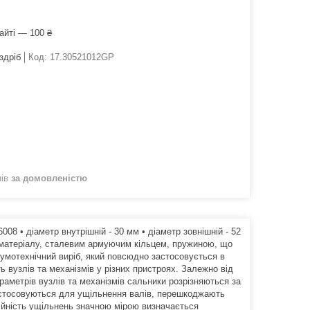
айті — 100 ₴
здріб
Код:
17.30521012GP
нів
за домовленістю
08 • діаметр внутрішній - 30 мм • діаметр зовнішній - 52
о матеріалу, сталевим армуючим кільцем, пружиною, що
гумотехнічний виріб, який повсюдно застосовується в
ь вузлів та механізмів у різних пристроях. Залежно від
аметрів вузлів та механізмів сальники розрізняються за
астосовуються для ущільнення валів, перешкоджають
дійність ущільнень значною мірою визначається