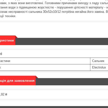
лами, з яких вони виготовлені. Головними причинами виходу з ладу сальн
тання води з підвищеною жорсткістю - порушення цілісності матеріалу -
ознак несправності сальника 30х52х10/12 потрібна негайна його заміна. 
ції техніки.
еристики
ні
частини
Сальник
к
Electrolux
ція для замовлення
,92 ₴