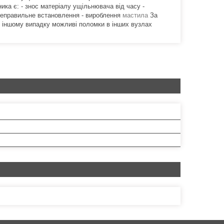
ика є: - знос матеріалу ущільнювача від часу -
 неправильне встановлення - вироблення
мастила
За
В іншому випадку можливі поломки в інших вузлах