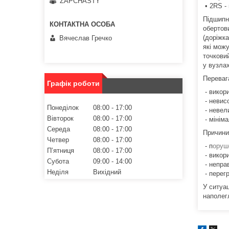
ZAPCHASTY
• 2RS -
Підшипн
обертов
(доріжка
Вячеслав Гречко
які мож
точкови
у вузлах
Переваг
Графік роботи
- викор
- невис
Понеділок
08:00
17:00
- невел
Вівторок
08:00
17:00
- мінім
Середа
08:00
17:00
Причини
Четвер
08:00
17:00
- п
оруш
Пʼятниця
08:00
17:00
- викор
Субота
09:00
14:00
- непра
Неділя
Вихідний
- перегр
У ситуа
наполег