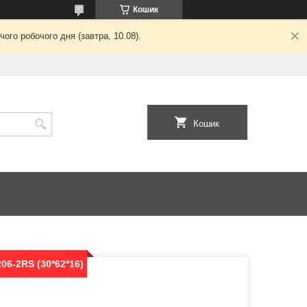
Кошик
ого робочого дня (завтра, 10.08).
Кошик
06-2RS (30*62*16)