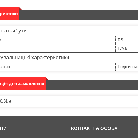
еристики
і атрибути
к
RS
л
Гума
увальницькі характеристики
астин
Подшипни
ція для замовлення
0,31 ₴