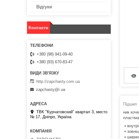
Відгуки
Контакти
+380 (98) 941-09-40
+380 (93) 670-83-47
http://zapchasty.com.ua
zapchasty@i.ua
Підшип
ТВК "Курчатовский" квартал 3, место
ник коч
№ 17, Дніпро, Україна
пластма
• внутрі
• зовніш
• ширин