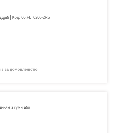
здріб
Код:
06.FLT6206-2RS
нів
за домовленістю
енням з гуми або