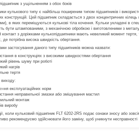
 підшипник з ущільненням з обох боків
ики кулькового типу є найбільш поширеним типом підшипників і викорис
их конструкцій. Цей підшипник складається з двох концентричних кілець
ми), в яких переміщуються кулькові тіла кочення. Кульки укладені в спе
уть бути штампованими, з механічною обробкою і виготовленими з метал
й контакт з доріжками кулькопідшипники мають невеликий момент тертя,
, де потрібна висока швидкість обертання.
ами застосування даного типу підшипників можна назвати:
истання в конструкціях з високими швидкостями обертання
окий рівень шуму при роботі
икий нагрів
альне тертя
 виходу:
ен
ня експлуатаційних норм
истання неправильної змазки або змішування мастил
вильний монтаж
ів виробу
ції, коли кульковий підшипник FLT 6202-2RS подає ознаки зносу або зовс
ливо рекомендуємо здійснювати його заміну, щоб уникнути несправності і