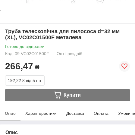
Труба телескопічна для пилососа d=32 мм
(XL), VC02C01500F металева
Готово до відправки
Код: 09.VC02C01500F
Опт і роздріб
266,47
₴
192,22 ₴
від 5 шт.
Купити
Опис
Характеристики
Доставка
Оплата
Умови п
Опис