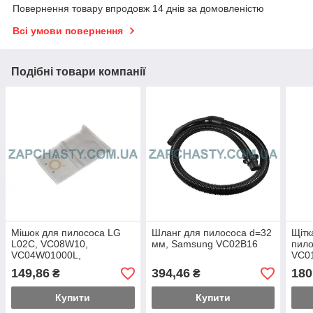
Повернення товару впродовж 14 днів за домовленістю
Всі умови повернення
Подібні товари компанії
Мішок для пилососа LG
Шланг для пилососа d=32
Щітк
L02C, VC08W10,
мм, Samsung VC02B16
пило
VC04W01000L,
VC01
багаторазовий, 97/92*85
149,86
394,46
180
₴
₴
мм
Купити
Купити