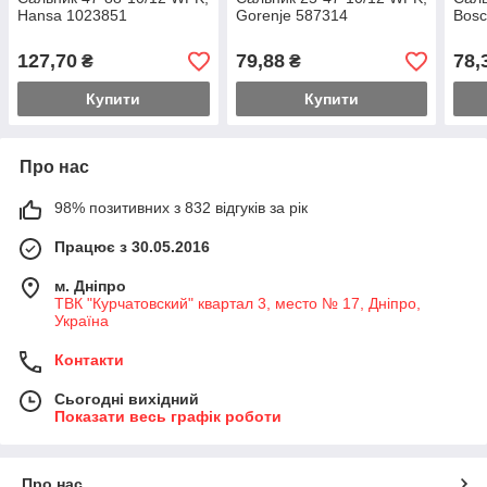
Hansa 1023851
Gorenje 587314
Bosc
127,70
79,88
78,
₴
₴
Купити
Купити
Про нас
98% позитивних з 832 відгуків за рік
Працює з 30.05.2016
м. Дніпро
ТВК "Курчатовский" квартал 3, место № 17, Дніпро,
Україна
Контакти
Сьогодні вихідний
Показати весь графік роботи
Про нас