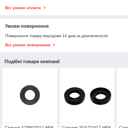
Всі умови оплати
Умови повернення
Повернення товару впродовж 14 днів за домовленістю
Всі умови повернення
Подібні товари компанії
Сальник 47*88*10/12 WFK,
Сальник 25*47*10/12 WFK,
Саль