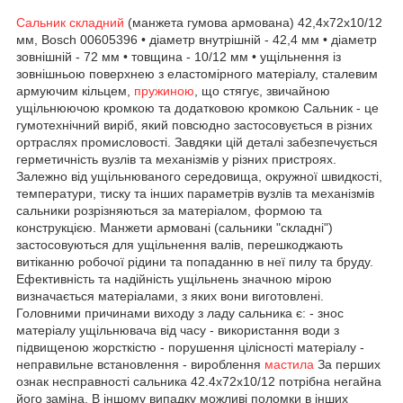
Сальник складний
(манжета гумова армована) 42,4x72x10/12
мм, Bosch 00605396 • діаметр внутрішній - 42,4 мм • діаметр
зовнішній - 72 мм • товщина - 10/12 мм • ущільнення із
зовнішньою поверхнею з еластомірного матеріалу, сталевим
армуючим кільцем,
пружиною
, що стягує, звичайною
ущільнюючою кромкою та додатковою кромкою Сальник - це
гумотехнічний виріб, який повсюдно застосовується в різних
ортраслях промисловості. Завдяки цій деталі забезпечується
герметичність вузлів та механізмів у різних пристроях.
Залежно від ущільнюваного середовища, окружної швидкості,
температури, тиску та інших параметрів вузлів та механізмів
сальники розрізняються за матеріалом, формою та
конструкцією. Манжети армовані (сальники "складні")
застосовуються для ущільнення валів, перешкоджають
витіканню робочої рідини та попаданню в неї пилу та бруду.
Ефективність та надійність ущільнень значною мірою
визначається матеріалами, з яких вони виготовлені.
Головними причинами виходу з ладу сальника є: - знос
матеріалу ущільнювача від часу - використання води з
підвищеною жорсткістю - порушення цілісності матеріалу -
неправильне встановлення - вироблення
мастила
За перших
ознак несправності сальника 42.4х72х10/12 потрібна негайна
його заміна. В іншому випадку можливі поломки в інших