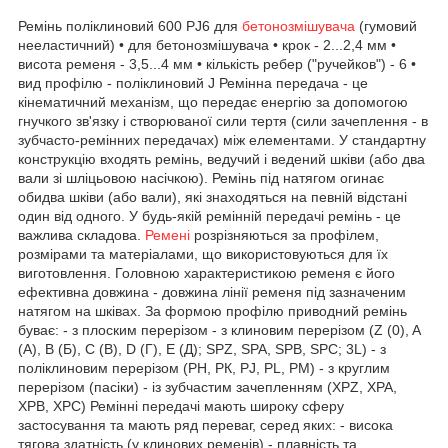
Ремінь поліклиновий 600 PJ6 для
бетонозмішувача
(гумовий
нееластичний) • для бетонозмішувача • крок - 2...2,4 мм •
висота ременя - 3,5...4 мм • кількість ребер ("ручейков") - 6 •
вид профілю - поліклиновий J Ремінна передача - це
кінематичний механізм, що передає енергію за допомогою
гнучкого зв'язку і створюваної сили тертя (сили зачеплення - в
зубчасто-ремінних передачах) між елементами. У стандартну
конструкцію входять ремінь, ведучий і ведений шківи (або два
вали зі шліцьовою насічкою). Ремінь під натягом огинає
обидва шківи (або вали), які знаходяться на певній відстані
один від одного. У будь-якій ремінній передачі ремінь - це
важлива складова.
Ремені
розрізняються за профілем,
розмірами та матеріалами, що використовуються для їх
виготовлення. Головною характеристикою ременя є його
ефективна довжина - довжина лінії ременя під зазначеним
натягом на шківах. За формою профілю приводний ремінь
буває: - з плоским перерізом - з клиновим перерізом (Z (0), A
(А), B (Б), C (В), D (Г), E (Д); SPZ, SPA, SPB, SPC; 3L) - з
поліклиновим перерізом (РН, РК, PJ, PL, РМ) - з круглим
перерізом (пасіки) - із зубчастим зачепленням (XPZ, XPA,
XPB, XPC) Ремінні передачі мають широку сферу
застосування та мають ряд переваг, серед яких: - висока
тягова здатність (у клинових ременів) - плавність та