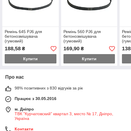
Ремінь 645 PJ6 для
Ремінь 560 PJ6 для
Ремі
бетонозмішувача
бетонозмішувача
бето
(гумовий)
(гумовий)
(гум
188,58
169,90
138
₴
₴
Купити
Купити
Про нас
98% позитивних з 830 відгуків за рік
Працює з 30.05.2016
м. Дніпро
ТВК "Курчатовский" квартал 3, место № 17, Дніпро,
Україна
Контакти