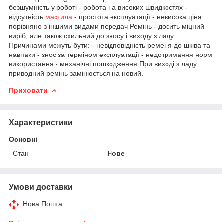
безшумність у роботі - робота на високих швидкостях -
відсутність
мастила
- простота експлуатації - невисока ціна
порівняно з іншими видами передач Ремінь - досить міцний
виріб, але також схильний до зносу і виходу з ладу.
Причинами можуть бути: - невідповідність ременя до шківа та
навпаки - знос за терміном експлуатації - недотримання норм
використання - механічні пошкодження При виході з ладу
приводний ремінь замінюється на новий.
Приховати
Характеристики
Основні
Стан
Нове
Умови доставки
Нова Пошта