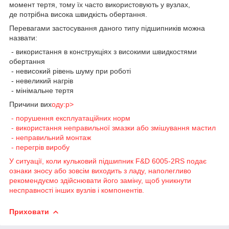
момент тертя, тому їх часто використовують у вузлах,
де потрібна висока швидкість обертання.
Перевагами застосування даного типу підшипників можна
назвати:
- використання в конструкціях з високими швидкостями
обертання
- невисокий рівень шуму при роботі
- невеликий нагрів
- мінімальне тертя
Причини вих
оду:p>
- порушення експлуатаційних норм
- використання неправильної змазки або змішування мастил
- неправильний монтаж
- перегрів виробу
У ситуації, коли кульковий підшипник F&D 6005-2RS подає
ознаки зносу або зовсім виходить з ладу, наполегливо
рекомендуємо здійснювати його заміну, щоб уникнути
несправності інших вузлів і компонентів.
Приховати