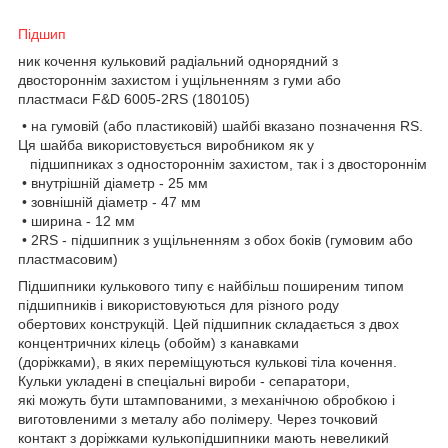
Підшип
ник кочення кульковий радіальний однорядний з
двостороннім захистом і ущільненням з гуми або
пластмаси F&D 6005-2RS (180105)
• на гумовій (або пластиковій) шайбі вказано позначення RS.
Ця шайба використовується виробником як у
підшипниках з одностороннім захистом, так і з двостороннім
• внутрішній діаметр - 25 мм
• зовнішній діаметр - 47 мм
• ширина - 12 мм
• 2RS - підшипник з ущільненням з обох боків (гумовим або
пластмасовим)
Підшипники кулькового типу є найбільш поширеним типом
підшипників і використовуються для різного роду
обертових конструкцій. Цей підшипник складається з двох
концентричних кілець (обойм) з канавками
(доріжками), в яких переміщуються кулькові тіла кочення.
Кульки укладені в спеціальні вироби - сепаратори,
які можуть бути штампованими, з механічною обробкою і
виготовленими з металу або полімеру. Через точковий
контакт з доріжками кулькопідшипники мають невеликий