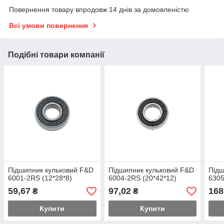
Повернення товару впродовж 14 днів за домовленістю
Всі умови повернення
Подібні товари компанії
Підшипник кульковий F&D
Підшипник кульковий F&D
Підш
6001-2RS (12*28*8)
6004-2RS (20*42*12)
6305
59,67
97,02
168
₴
₴
Купити
Купити