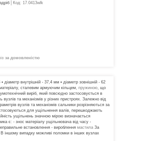
здріб
Код:
17.0413wlk
нів
за домовленістю
діаметр внутрішній - 37,4 мм • діаметр зовнішній - 62
 матеріалу, сталевим армуючим кільцем,
пружиною
, що
мотехнічний виріб, який повсюдно застосовується в
ь вузлів та механізмів у різних пристроях. Залежно від
аметрів вузлів та механізмів сальники розрізняються за
астосовуються для ущільнення валів, перешкоджають
дійність ущільнень значною мірою визначається
ика є: - знос матеріалу ущільнювача від часу -
 неправильне встановлення - вироблення
мастила
За
. В іншому випадку можливі поломки в інших вузлах