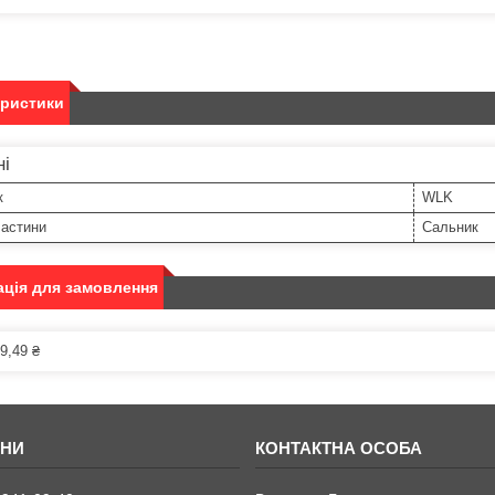
еристики
ні
к
WLK
частини
Сальник
ція для замовлення
9,49 ₴