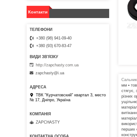
Контакти
+380 (98) 941-09-40
+380 (93) 670-83-47
http://zapchasty.com.ua
zapchasty@i.ua
Сальник
мм • то
стягує,
ТВК "Курчатовский" квартал 3, место
різних о
№ 17, Дніпро, Україна
ущільню
матеріа
витікан
матеріа
ZAPCHASTY
викорис
перших 
конструк