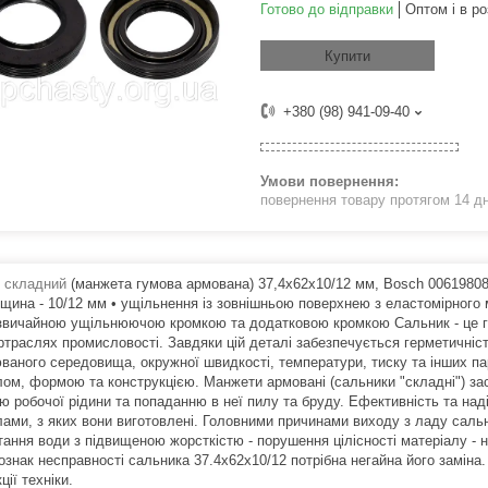
Готово до відправки
Оптом і в ро
Купити
+380 (98) 941-09-40
повернення товару протягом 14 д
 складний
(манжета гумова армована) 37,4x62x10/12 мм, Bosch 00619808 • 
вщина - 10/12 мм • ущільнення із зовнішньою поверхнею з еластомірного
 звичайною ущільнюючою кромкою та додатковою кромкою Сальник - це гу
ртраслях промисловості. Завдяки цій деталі забезпечується герметичніст
ваного середовища, окружної швидкості, температури, тиску та інших пар
лом, формою та конструкцією. Манжети армовані (сальники "складні") з
ню робочої рідини та попаданню в неї пилу та бруду. Ефективність та на
лами, з яких вони виготовлені. Головними причинами виходу з ладу сальн
тання води з підвищеною жорсткістю - порушення цілісності матеріалу -
ознак несправності сальника 37.4х62х10/12 потрібна негайна його заміна
ції техніки.