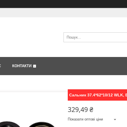
С
КОНТАКТИ
Сальник 37.4*62*10/12 WLK,
329,49 ₴
Показати оптові ціни