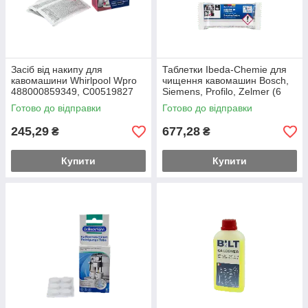
Засіб від накипу для
Таблетки Ibeda-Chemie для
кавомашини Whirlpool Wpro
чищення кавомашин Bosch,
488000859349, C00519827
Siemens, Profilo, Zelmer (6
(3х25 г)
штук)
Готово до відправки
Готово до відправки
245,29
677,28
₴
₴
Купити
Купити