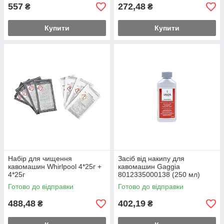
557
272,48
₴
₴
Купити
Купити
Набір для чищення
Засіб від накипу для
кавомашин Whirlpool 4*25г +
кавомашин Gaggia
4*25г
8012335000138 (250 мл)
Готово до відправки
Готово до відправки
488,48
402,19
₴
₴