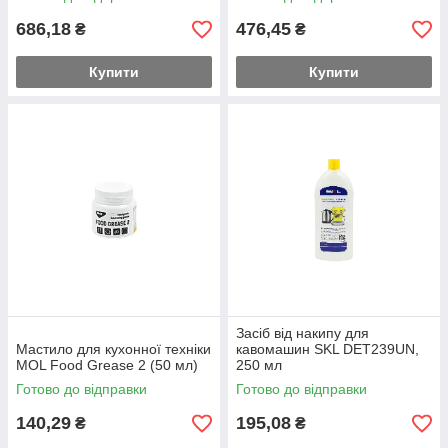
686,18
476,45
₴
₴
Купити
Купити
Засіб від накипу для
Мастило для кухонної техніки
кавомашин SKL DET239UN,
MOL Food Grease 2 (50 мл)
250 мл
Готово до відправки
Готово до відправки
140,29
195,08
₴
₴