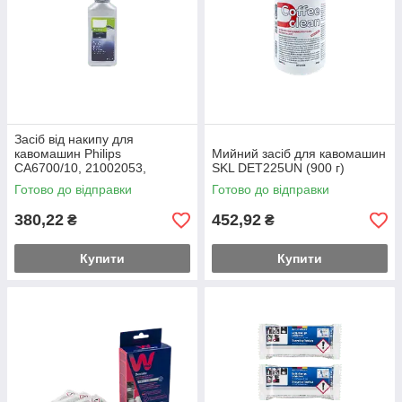
Засіб від накипу для
кавомашин Philips
Мийний засіб для кавомашин
CA6700/10, 21002053,
SKL DET225UN (900 г)
21001030 250 мл, BOX
Готово до відправки
Готово до відправки
380,22
452,92
₴
₴
Купити
Купити