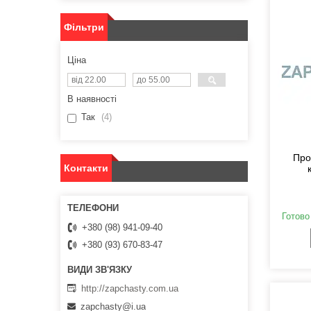
Фільтри
Ціна
В наявності
Так
4
Про
Контакти
Готово
+380 (98) 941-09-40
+380 (93) 670-83-47
http://zapchasty.com.ua
zapchasty@i.ua