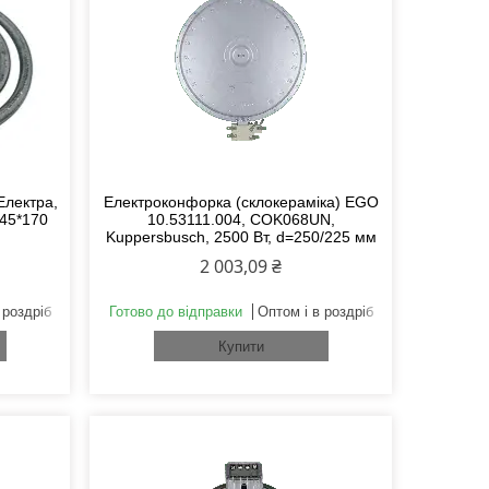
Електра,
Електроконфорка (склокераміка) EGO
145*170
10.53111.004, COK068UN,
Kuppersbusch, 2500 Вт, d=250/225 мм
2 003,09 ₴
 роздріб
Готово до відправки
Оптом і в роздріб
Купити