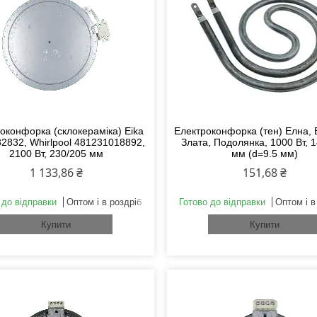
оконфорка (склокераміка) Eika
Електроконфорка (тен) Елна, 
2832, Whirlpool 481231018892,
Злата, Подолянка, 1000 Вт, 
2100 Вт, 230/205 мм
мм (d=9.5 мм)
1 133,86 ₴
151,68 ₴
 до відправки
Оптом і в роздріб
Готово до відправки
Оптом і в
Купити
Купити