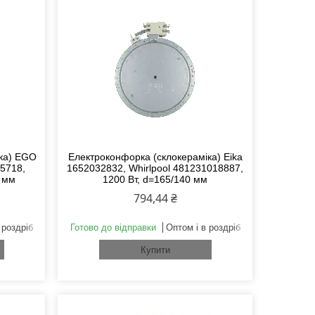
іка) EGO
Електроконфорка (склокераміка) Eika
65718,
1652032832, Whirlpool 481231018887,
0 мм
1200 Вт, d=165/140 мм
794,44 ₴
 роздріб
Готово до відправки
Оптом і в роздріб
Купити