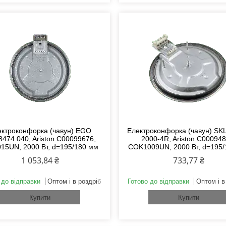
ектроконфорка (чавун) EGO
Електроконфорка (чавун) SK
8474.040, Ariston C00099676,
2000-4R, Ariston C000948
15UN, 2000 Вт, d=195/180 мм
COK1009UN, 2000 Вт, d=195
1 053,84 ₴
733,77 ₴
 до відправки
Оптом і в роздріб
Готово до відправки
Оптом і в
Купити
Купити