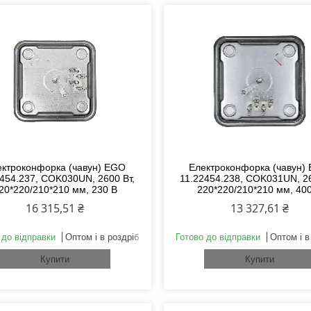
ектроконфорка (чавун) EGO
Електроконфорка (чавун)
2454.237, COK030UN, 2600 Вт,
11.22454.238, COK031UN, 26
20*220/210*210 мм, 230 В
220*220/210*210 мм, 40
16 315,51 ₴
13 327,61 ₴
 до відправки
Оптом і в роздріб
Готово до відправки
Оптом і в
Купити
Купити