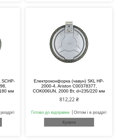
L SCHP-
Електроконфорка (чавун) SKL HP-
98,
2000-4, Ariston C00378377,
/180 мм
COK006UN, 2000 Вт, d=235/220 мм
812,22 ₴
 роздріб
Готово до відправки
Оптом і в роздріб
Купити