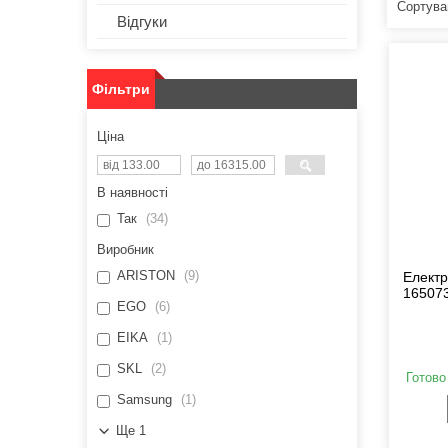
Відгуки
Фільтри
Ціна
В наявності
Так
34
Виробник
ARISTON
9
Електр
165073
EGO
6
EIKA
1
SKL
2
Готово
Samsung
1
Ще 1