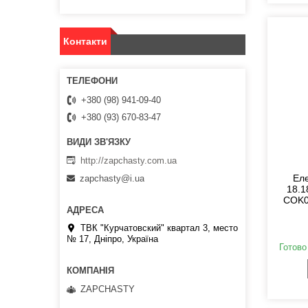
Контакти
+380 (98) 941-09-40
+380 (93) 670-83-47
http://zapchasty.com.ua
Ел
zapchasty@i.ua
18.1
COK0
ТВК "Курчатовский" квартал 3, место
№ 17, Дніпро, Україна
Готово
ZAPCHASTY