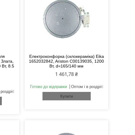
для
Електроконфорка (склокераміка) Eika
 Злата,
1652032842, Ariston C00139035, 1200
Вт, 8.5
Вт, d=165/140 мм
1 461,78 ₴
Готово до відправки
Оптом і в роздріб
 роздріб
Купити