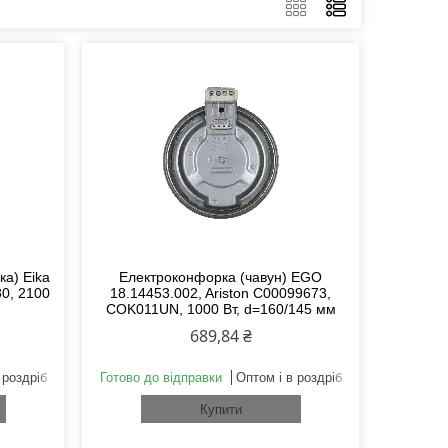
ка) Eika
Електроконфорка (чавун) EGO
80, 2100
18.14453.002, Ariston C00099673,
COK011UN, 1000 Вт, d=160/145 мм
689,84 ₴
 роздріб
Готово до відправки
Оптом і в роздріб
Купити