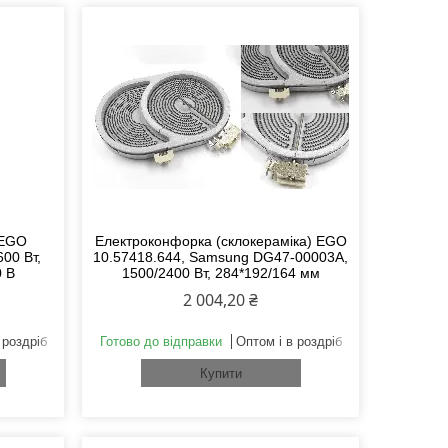
 EGO
Електроконфорка (склокераміка) EGO
00 Вт,
10.57418.644, Samsung DG47-00003A,
0 В
1500/2400 Вт, 284*192/164 мм
2 004,20 ₴
 роздріб
Готово до відправки
Оптом і в роздріб
Купити