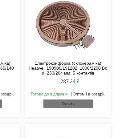
міка)
Електроконфорка (склокераміка)
165/140
Heatwell 190906/191202, 1000/2200 Вт,
d=230/204 мм, 5 контактів
1 287,24 ₴
 роздріб
Готово до відправки
Оптом і в роздріб
Купити