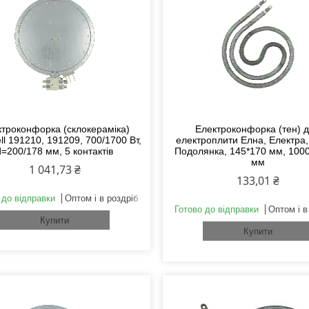
троконфорка (склокераміка)
Електроконфорка (тен) 
ll 191210, 191209, 700/1700 Вт,
електроплити Елна, Електра,
d=200/178 мм, 5 контактів
Подолянка, 145*170 мм, 1000 
мм
1 041,73 ₴
133,01 ₴
 до відправки
Оптом і в роздріб
Готово до відправки
Оптом і в
Купити
Купити