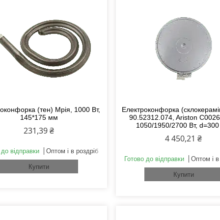
оконфорка (тен) Мрія, 1000 Вт,
Електроконфорка (склокерам
145*175 мм
90.52312.074, Ariston C002
1050/1950/2700 Вт, d=30
231,39 ₴
4 450,21 ₴
 до відправки
Оптом і в роздріб
Готово до відправки
Оптом і в
Купити
Купити