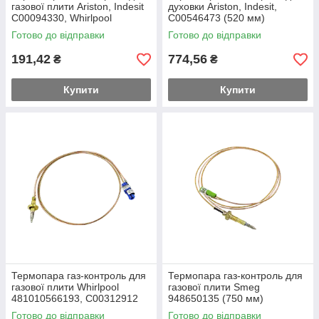
газової плити Ariston, Indesit
духовки Ariston, Indesit,
C00094330, Whirlpool
C00546473 (520 мм)
482000028009 (450 мм)
Готово до відправки
Готово до відправки
191,42
774,56
₴
₴
Купити
Купити
Термопара газ-контроль для
Термопара газ-контроль для
газової плити Whirlpool
газової плити Smeg
481010566193, C00312912
948650135 (750 мм)
(520 мм)
Готово до відправки
Готово до відправки