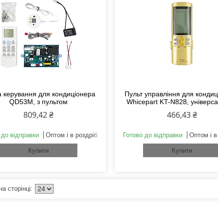
 керування для кондиціонера
Пульт управління для конди
QD53M, з пультом
Whicepart KT-N828, універс
809,42 ₴
466,43 ₴
 до відправки
Оптом і в роздріб
Готово до відправки
Оптом і в
Купити
Купити