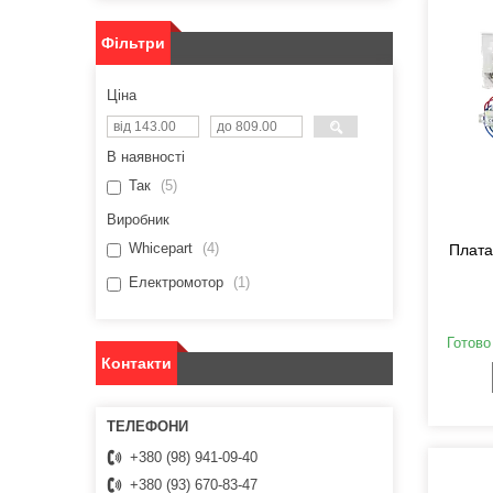
Фільтри
Ціна
В наявності
Так
5
Виробник
Whicepart
4
Плата
Електромотор
1
Готово
Контакти
+380 (98) 941-09-40
+380 (93) 670-83-47