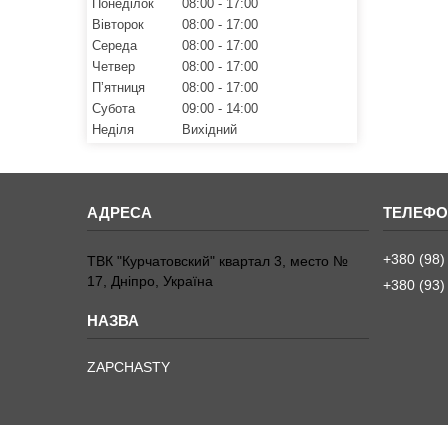
Понеділок
08:00
17:00
Вівторок
08:00
17:00
Середа
08:00
17:00
Четвер
08:00
17:00
Пʼятниця
08:00
17:00
Субота
09:00
14:00
Неділя
Вихідний
+380 (98)
ТВК "Курчатовский" квартал 3, место №
17, Дніпро, Україна
+380 (93)
ZAPCHASTY