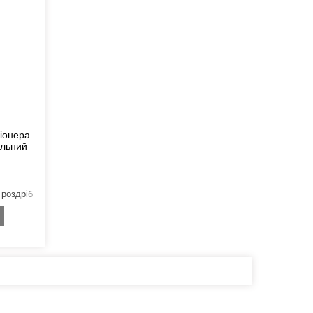
ціонера
альний
 роздріб