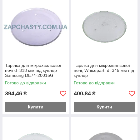
Тарілка для мікрохвильової
Тарілка для мікрохвильової
печі d=318 мм під куплер
печі, Whicepart, d=345 мм під
Samsung DE74-20015G
куплер
Готово до відправки
Готово до відправки
394,46
400,84
₴
₴
Купити
Купити