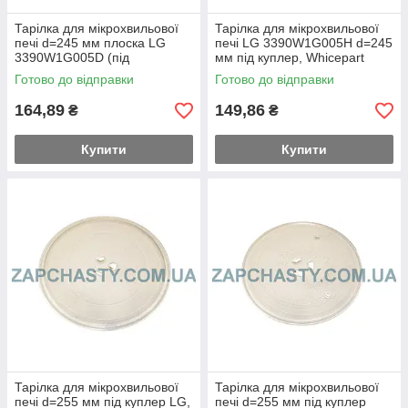
Тарілка для мікрохвильової
Тарілка для мікрохвильової
печі d=245 мм плоска LG
печі LG 3390W1G005H d=245
3390W1G005D (під
мм під куплер, Whicepart
хрестовину d=180 мм)
Готово до відправки
Готово до відправки
164,89
149,86
₴
₴
Купити
Купити
Тарілка для мікрохвильової
Тарілка для мікрохвильової
печі d=255 мм під куплер LG,
печі d=255 мм під куплер