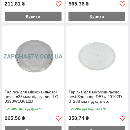
211,81
565,36
₴
₴
Купити
Купити
Тарілка для мікрохвильової
Тарілка для мікрохвильової
печі d=284мм під куплер LG
печі Samsung DE74-20102D
3390W1G012B
d=288 мм під куплер,
Whicepart
Готово до відправки
Готово до відправки
265,56
350,74
₴
₴