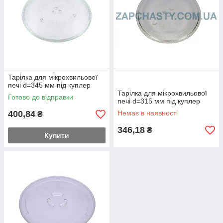
Тарілка для мікрохвильової
печі d=345 мм під куплер
Тарілка для мікрохвильової
Готово до відправки
печі d=315 мм під куплер
400,84
Немає в наявності
₴
346,18
₴
Купити