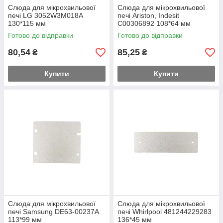
Слюда для мікрохвильової
Слюда для мікрохвильової
печі LG 3052W3M018A
печі Ariston, Indesit
130*115 мм
C00306892 108*64 мм
Готово до відправки
Готово до відправки
80,54
85,25
₴
₴
Купити
Купити
Слюда для мікрохвильової
Слюда для мікрохвильової
печі Samsung DE63-00237A
печі Whirlpool 481244229283
113*99 мм
136*45 мм