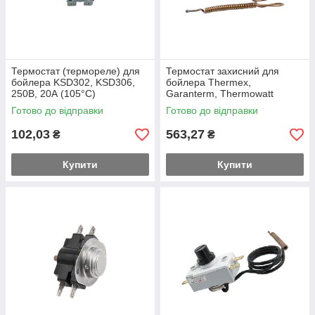
Термостат (термореле) для
Термостат захисний для
бойлера KSD302, KSD306,
бойлера Thermex,
250В, 20А (105°C)
Garanterm, Thermowatt
18141503, SPC-M, 250В, 16А
Готово до відправки
Готово до відправки
(105°C)
102,03
563,27
₴
₴
Купити
Купити