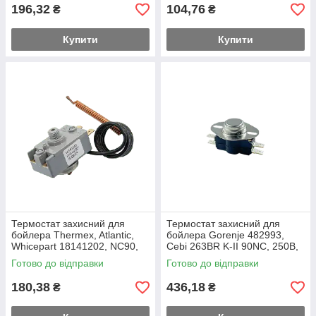
196,32
104,76
₴
₴
Купити
Купити
Термостат захисний для
Термостат захисний для
бойлера Thermex, Atlantic,
бойлера Gorenje 482993,
Whicepart 18141202, NC90,
Cebi 263BR K-II 90NC, 250В,
250В, 20А (90°C)
16А (90°С)
Готово до відправки
Готово до відправки
180,38
436,18
₴
₴