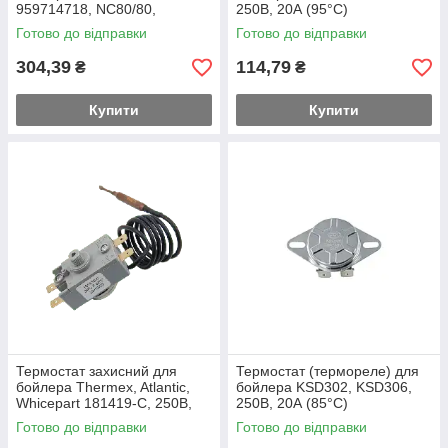
959714718, NC80/80,
250В, 20А (95°C)
Z0122C02C1, 250В, 16A
Готово до відправки
Готово до відправки
(80°С)
304,39
114,79
₴
₴
Купити
Купити
Термостат захисний для
Термостат (термореле) для
бойлера Thermex, Atlantic,
бойлера KSD302, KSD306,
Whicepart 181419-С, 250В,
250В, 20А (85°C)
20А (85°C)
Готово до відправки
Готово до відправки