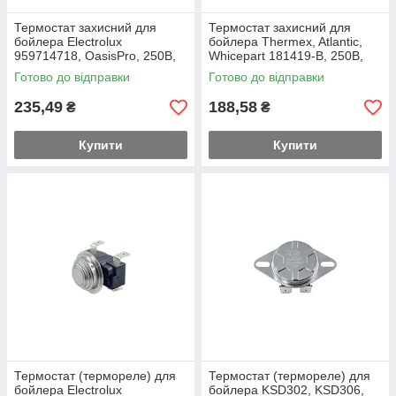
Термостат захисний для
Термостат захисний для
бойлера Electrolux
бойлера Thermex, Atlantic,
959714718, OasisPro, 250В,
Whicepart 181419-B, 250В,
16A (90°С)
20А (85°C)
Готово до відправки
Готово до відправки
235,49
188,58
₴
₴
Купити
Купити
Термостат (термореле) для
Термостат (термореле) для
бойлера Electrolux
бойлера KSD302, KSD306,